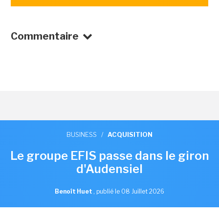
Commentaire
BUSINESS
/
ACQUISITION
Le groupe EFIS passe dans le giron
d'Audensiel
Benoît Huet
,
publié le 08 Juillet 2026