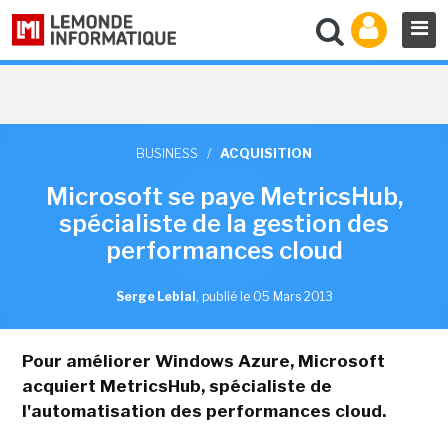
BUSINESS
/
ACQUISITION
Microsoft se paye MetricsHub,
spécialiste de la gestion des
performances cloud
Serge Leblal
,
publié le 05 Mars 2013
Pour améliorer Windows Azure, Microsoft
acquiert MetricsHub, spécialiste de
l'automatisation des performances cloud.