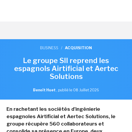
BUSINESS
/
ACQUISITION
Le groupe SII reprend les
espagnols Airtificial et Aertec
Solutions
Benoît Huet
,
publié le 08 Juillet 2026
En rachetant les sociétés d'ingénierie
espagnoles Airtificial et Aertec Solutions, le
groupe récupère 560 collaborateurs et
consolide sa présence en Europe, deux