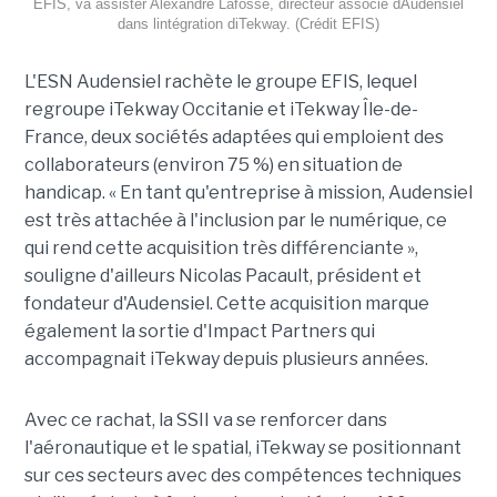
EFIS, va assister Alexandre Lafosse, directeur associé dAudensiel
dans lintégration diTekway. (Crédit EFIS)
L'ESN Audensiel rachète le groupe EFIS, lequel
regroupe iTekway Occitanie et iTekway Île-de-
France, deux sociétés adaptées qui emploient des
collaborateurs (environ 75 %) en situation de
handicap. « En tant qu'entreprise à mission, Audensiel
est très attachée à l'inclusion par le numérique, ce
qui rend cette acquisition très différenciante »,
souligne d'ailleurs Nicolas Pacault, président et
fondateur d'Audensiel. Cette acquisition marque
également la sortie d'Impact Partners qui
accompagnait iTekway depuis plusieurs années.
Avec ce rachat, la SSII va se renforcer dans
l'aéronautique et le spatial, iTekway se positionnant
sur ces secteurs avec des compétences techniques