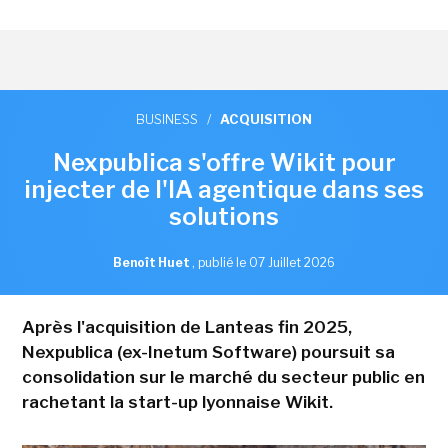
BUSINESS
/
ACQUISITION
Nexpublica s'offre Wikit pour
injecter de l'IA agentique dans ses
solutions
Benoît Huet
,
publié le 07 Juillet 2026
Après l'acquisition de Lanteas fin 2025,
Nexpublica (ex-Inetum Software) poursuit sa
consolidation sur le marché du secteur public en
rachetant la start-up lyonnaise Wikit.