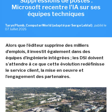
Suppressions de postes :
Microsoft recentre l'IA sur ses
équipes techniques
Taryn Plumb, ComputerWorld (adapté par Serge Leblal)
,
publié le
07 Juillet 2026
Alors que l'éditeur supprime des milliers
d'emplois, il investit également dans des
équipes d'ingénierie intégrées ; les DSI doivent
s'attendre à ce que cette évolution redéfinisse
le service client, la mise en oeuvre et
l'engagement des partenaires.