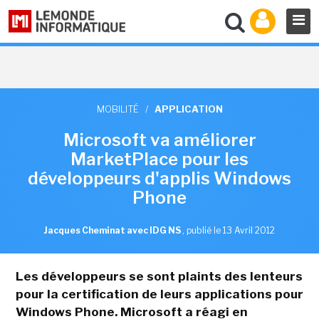
MOBILITÉ
/
APPLICATION
Microsoft va améliorer
MarketPlace pour les
développeurs d'applis Windows
Phone
Jacques Cheminat avec IDG NS
,
publié le 13 Avril 2012
Les développeurs se sont plaints des lenteurs
pour la certification de leurs applications pour
Windows Phone. Microsoft a réagi en