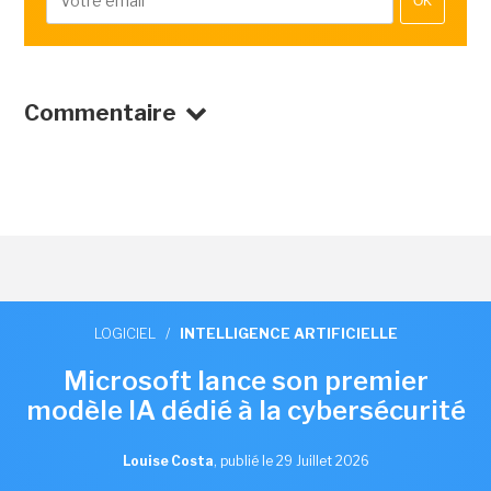
OK
Commentaire
LOGICIEL
/
INTELLIGENCE ARTIFICIELLE
Microsoft lance son premier
modèle IA dédié à la cybersécurité
Louise Costa
,
publié le 29 Juillet 2026