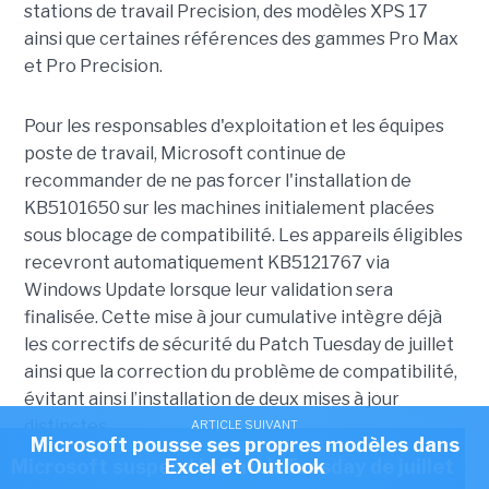
stations de travail Precision, des modèles XPS 17
ainsi que certaines références des gammes Pro Max
et Pro Precision.
Pour les responsables d'exploitation et les équipes
poste de travail, Microsoft continue de
recommander de ne pas forcer l'installation de
KB5101650 sur les machines initialement placées
sous blocage de compatibilité. Les appareils éligibles
recevront automatiquement KB5121767 via
Windows Update lorsque leur validation sera
finalisée. Cette mise à jour cumulative intègre déjà
les correctifs de sécurité du Patch Tuesday de juillet
ainsi que la correction du problème de compatibilité,
évitant ainsi l’installation de deux mises à jour
distinctes.
ARTICLE SUIVANT
Microsoft pousse ses propres modèles dans
ARTICLE SUIVANT
Microsoft suspend le Patch Tuesday de juillet
Excel et Outlook
Article rédigé par