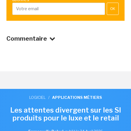
OK
Commentaire
LOGICIEL
/
APPLICATIONS MÉTIERS
Les attentes divergent sur les SI
produits pour le luxe et le retail