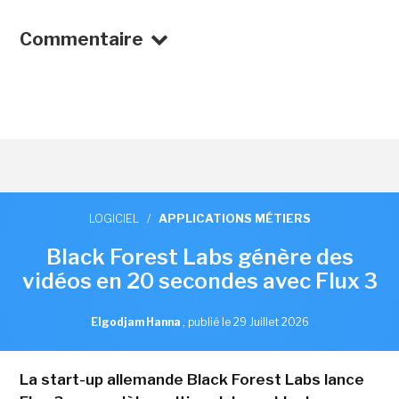
Commentaire
LOGICIEL
/
APPLICATIONS MÉTIERS
Black Forest Labs génère des
vidéos en 20 secondes avec Flux 3
Elgodjam Hanna
,
publié le 29 Juillet 2026
La start-up allemande Black Forest Labs lance