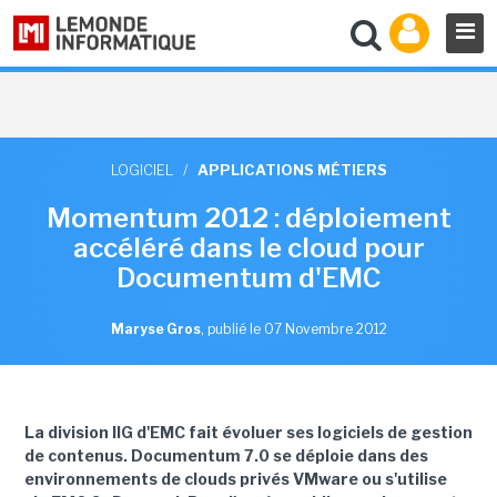
LOGICIEL
/
APPLICATIONS MÉTIERS
Momentum 2012 : déploiement
accéléré dans le cloud pour
Documentum d'EMC
Maryse Gros
,
publié le 07 Novembre 2012
La division IIG d'EMC fait évoluer ses logiciels de gestion
de contenus. Documentum 7.0 se déploie dans des
environnements de clouds privés VMware ou s'utilise