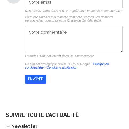
Renseignez votre email pour être prévenu d'un nouveau commentaire
Pour tout savoir sur la manière dont nous traitons vos données
personnelles, consultez notre
Charte de Confidentialité.
Le code HTML est interdit dans les commentaires
Ce site est protégé par reCAPTCHA et Google -
Politique de
confidentialité
-
Conditions d'utilisation
SUIVRE TOUTE L'ACTUALITÉ
Newsletter