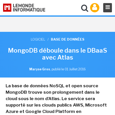
LOGICIEL
/
BASE DE DONNÉES
MongoDB déboule dans le DBaaS
avec Atlas
Maryse Gros
,
publié le 01 Juillet 2016
La base de données NoSQL et open source
MongoDB trouve son prolongement dans le
cloud sous le nom d'Atlas. Le service sera
supporté sur les clouds publics AWS, Microsoft
Azure et Google Cloud Platform en