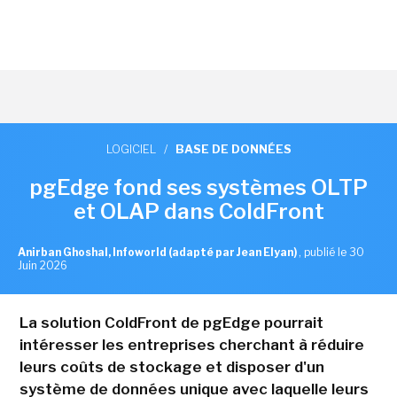
LOGICIEL
/
BASE DE DONNÉES
pgEdge fond ses systèmes OLTP
et OLAP dans ColdFront
Anirban Ghoshal, Infoworld (adapté par Jean Elyan)
,
publié le 30
Juin 2026
La solution ColdFront de pgEdge pourrait
intéresser les entreprises cherchant à réduire
leurs coûts de stockage et disposer d'un
système de données unique avec laquelle leurs