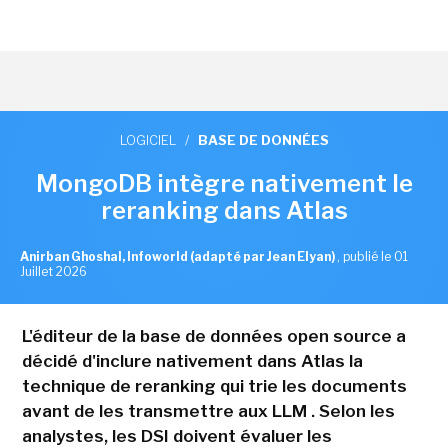
LOGICIEL
/
BASE DE DONNÉES
MongoDB intègre nativement le
reranking dans Atlas
Anirban Ghoshal, Infoworld (adapté par Jean Elyan)
,
publié le 01
Juillet 2026
L'éditeur de la base de données open source a
décidé d'inclure nativement dans Atlas la
technique de reranking qui trie les documents
avant de les transmettre aux LLM . Selon les
analystes, les DSI doivent évaluer les