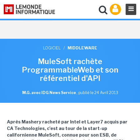
LOGICIEL
/
MIDDLEWARE
MuleSoft rachète
ProgrammableWeb et son
référentiel d'API
M.G. avec IDG News Service
,
publié le 24 Avril 2013
Après Mashery racheté par Intel et Layer7 acquis par
CA Technologies, c'est au tour de la start-up
californienne MuleSoft, connue pour son ESB, de