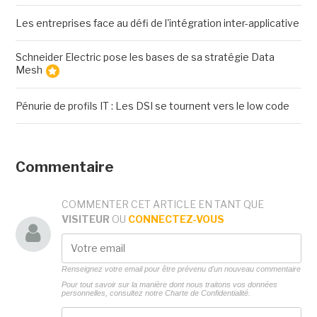
Les entreprises face au défi de l'intégration inter-applicative
Schneider Electric pose les bases de sa stratégie Data
Mesh
Pénurie de profils IT : Les DSI se tournent vers le low code
Commentaire
COMMENTER CET ARTICLE EN TANT QUE
VISITEUR
OU
CONNECTEZ-VOUS
Renseignez votre email pour être prévenu d'un nouveau commentaire
Pour tout savoir sur la manière dont nous traitons vos données
personnelles, consultez notre
Charte de Confidentialité.