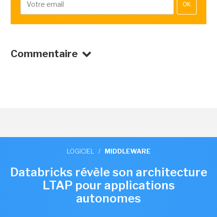
OK
Commentaire
LOGICIEL
/
MIDDLEWARE
Databricks révèle son architecture
LTAP pour applications
autonomes