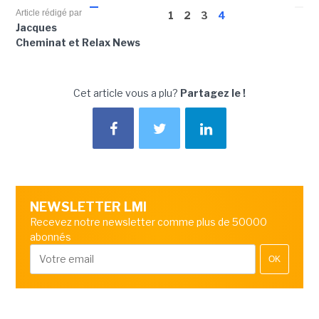
Article rédigé par
1
2
3
4
Jacques
Cheminat et Relax News
Cet article vous a plu?
Partagez le !
NEWSLETTER LMI
Recevez notre newsletter comme plus de 50000
abonnés
OK