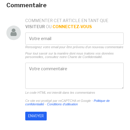
Commentaire
COMMENTER CET ARTICLE EN TANT QUE
VISITEUR
OU
CONNECTEZ-VOUS
Renseignez votre email pour être prévenu d'un nouveau commentaire
Pour tout savoir sur la manière dont nous traitons vos données
personnelles, consultez notre
Charte de Confidentialité.
Le code HTML est interdit dans les commentaires
Ce site est protégé par reCAPTCHA et Google -
Politique de
confidentialité
-
Conditions d'utilisation