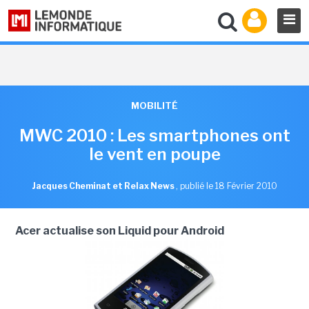
MOBILITÉ
MWC 2010 : Les smartphones ont
le vent en poupe
Jacques Cheminat et Relax News
,
publié le 18 Février 2010
Acer actualise son Liquid pour Android