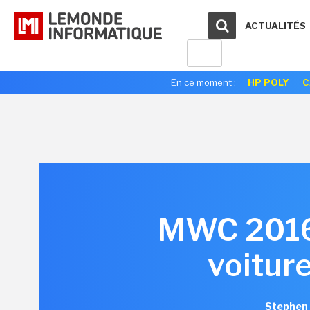
ACTUALITÉS
En ce moment :
HP POLY
C
MWC 2016 
voitur
Stephen 