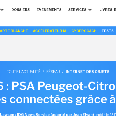
DOSSIERS
ÉVÉNEMENTS
SERVICES
LIVRES-
ARTE BLANCHE
ACCÉLERATEUR IA
CYBERCOACH
TESTS
TOUTE L'ACTUALITÉ
/
RÉSEAU
/
INTERNET DES OBJETS
: PSA Peugeot-Citroë
es connectées grâce à
Lawson / IDG News Service (adapté par Jean Elyan)
,
publié le 23 