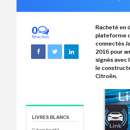
Racheté en d
0
plateforme d
Réaction
connectés Ja
2016 pour an
signés avec 
le construct
Citroën.
LIVRES BLANCS
Cybersécurité