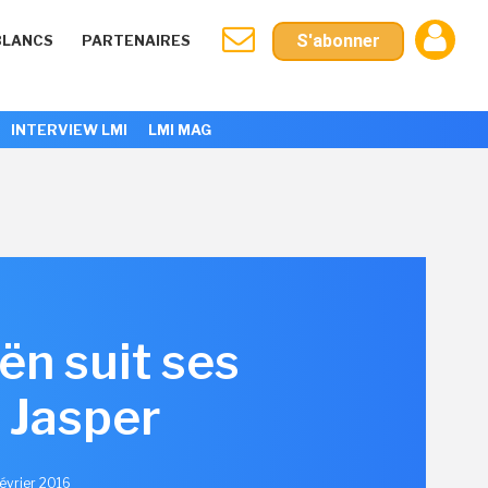
S'abonner
BLANCS
PARTENAIRES
INTERVIEW LMI
LMI MAG
n suit ses
 Jasper
Février 2016