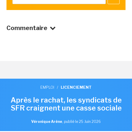
Commentaire
EMPLOI
/
LICENCIEMENT
Après le rachat, les syndicats de
SFR craignent une casse sociale
Véronique Arène
,
publié le 25 Juin 2026