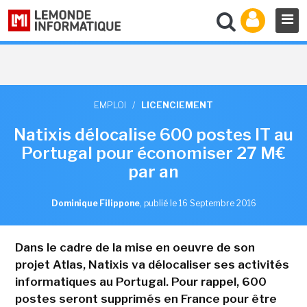
EMPLOI
/
LICENCIEMENT
Natixis délocalise 600 postes IT au
Portugal pour économiser 27 M€
par an
Dominique Filippone
,
publié le 16 Septembre 2016
Dans le cadre de la mise en oeuvre de son
projet Atlas, Natixis va délocaliser ses activités
informatiques au Portugal. Pour rappel, 600
postes seront supprimés en France pour être