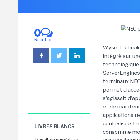
0
Réaction
Wyse Technolog
intégré sur un
technologique.
ServerEngines,
terminaux NEC,
permet d'accéd
s'agissait d'app
et de maintenir
applications r
centralisée. L
LIVRES BLANCS
consomme moins
Transition numérique