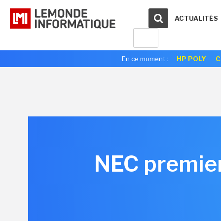
ACTUALITÉS
En ce moment :
HP POLY
C
NEC premier 