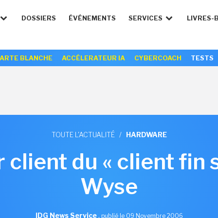
DOSSIERS
ÉVÉNEMENTS
SERVICES
LIVRES-
ARTE BLANCHE
ACCÉLERATEUR IA
CYBERCOACH
TESTS
TOUTE L'ACTUALITÉ
/
HARDWARE
client du « client fin 
Wyse
IDG News Service
,
publié le 09 Novembre 2006