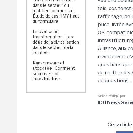
vue une économ
dans le secteur du
fois, ces fonct
mobilier commercial :
Étude de cas HMY Haut
l'affichage, de
du formulaire
puce, livrée a
Innovation et
OS, compatible
transformation : Les
infrastructure
défis de la digitalisation
dans le secteur de la
Alliance, aux 
location
maintenant d'a
Ransomware et
questions que 
stockage : Comment
de mettre les P
sécuriser son
infrastructure
de questions...
Article rédigé par
IDG News Serv
Cet article