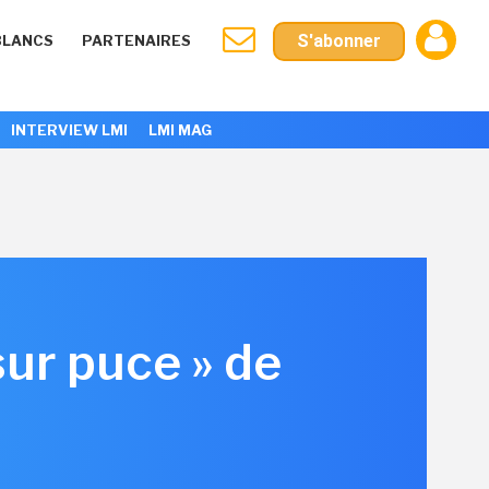
S'abonner
BLANCS
PARTENAIRES
INTERVIEW LMI
LMI MAG
sur puce » de