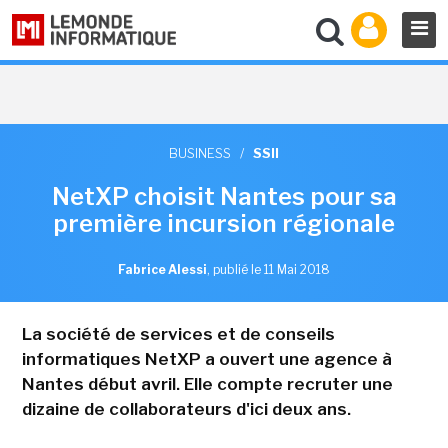
BUSINESS
/
SSII
NetXP choisit Nantes pour sa
première incursion régionale
Fabrice Alessi
,
publié le 11 Mai 2018
La société de services et de conseils
informatiques NetXP a ouvert une agence à
Nantes début avril. Elle compte recruter une
dizaine de collaborateurs d'ici deux ans.