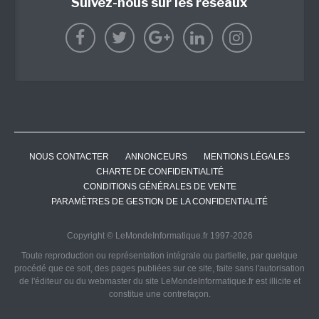
Suivez-nous sur les réseaux
NOUS CONTACTER
ANNONCEURS
MENTIONS LÉGALES
CHARTE DE CONFIDENTIALITÉ
CONDITIONS GÉNÉRALES DE VENTE
PARAMÈTRES DE GESTION DE LA CONFIDENTIALITÉ
Copyright © LeMondeInformatique.fr 1997-2026
Toute reproduction ou représentation intégrale ou partielle, par quelque
procédé que ce soit, des pages publiées sur ce site, faite sans l'autorisation
de l'éditeur ou du webmaster du site LeMondeInformatique.fr est illicite et
constitue une contrefaçon.