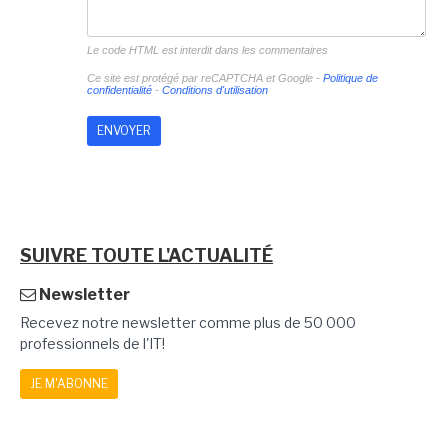
Le code HTML est interdit dans les commentaires
Ce site est protégé par reCAPTCHA et Google -
Politique de
confidentialité
-
Conditions d'utilisation
SUIVRE TOUTE L'ACTUALITÉ
Newsletter
Recevez notre newsletter comme plus de 50 000
professionnels de l'IT!
JE M'ABONNE