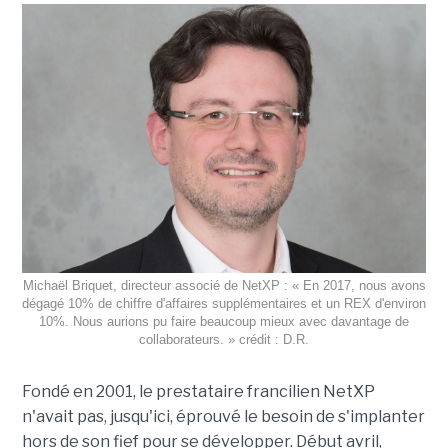
Michaël Briquet, directeur associé de NetXP : « En 2017, nous avons
dégagé 10% de chiffre d'affaires supplémentaires et un REX d'environ
10%. Nous aurions pu faire beaucoup mieux avec davantage de
collaborateurs. » crédit : D.R.
Fondé en 2001, le prestataire francilien NetXP
n'avait pas, jusqu'ici, éprouvé le besoin de s'implanter
hors de son fief pour se développer. Début avril,