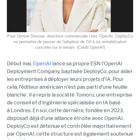
Pour Denise Dresser, directrice commerciale chez OpenAI, DeployCo
va permettre de passer de l'adoption de l'IA à sa rentabilisation
concrète sur le terrain. (Crédit OpenAI)
Début mai,
OpenAI
lance sa propre ESN l'OpenAI
Deployment Company, baptisée DeployCo, pour aider
les entreprises à déployer leurs projets d'IA. Pour
cela, l'éditeur américain n'est pas parti d'une feuille
blanche : il a repris la société Tomoro, une entreprise
de conseil et d'ingénierie spécialisée en IA basé
à Londres. En soi, cette dernière, fondée en 2023,
disposait déjà d'une alliance étroite avec OpenAI.
DeployCo est détenue et contrôlée majoritairement
par OpenAI, cette structure est également soutenue