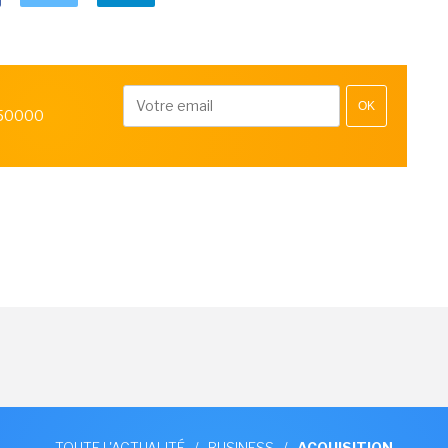
OK
 50000
TOUTE L'ACTUALITÉ
/
BUSINESS
/
ACQUISITION