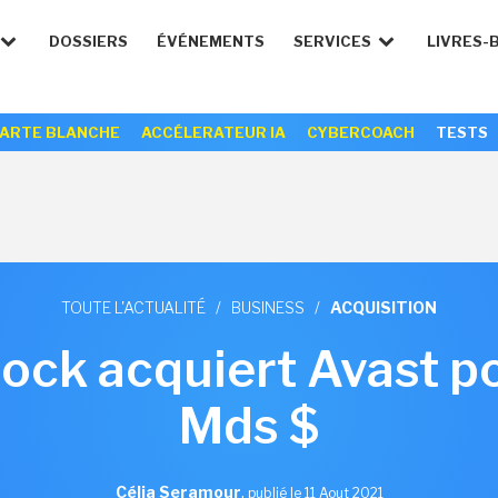
DOSSIERS
ÉVÉNEMENTS
SERVICES
LIVRES-
ARTE BLANCHE
ACCÉLERATEUR IA
CYBERCOACH
TESTS
TOUTE L'ACTUALITÉ
/
BUSINESS
/
ACQUISITION
ock acquiert Avast po
Mds $
Célia Seramour
,
publié le 11 Aout 2021