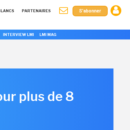
S'abonner
BLANCS
PARTENAIRES
INTERVIEW LMI
LMI MAG
ur plus de 8