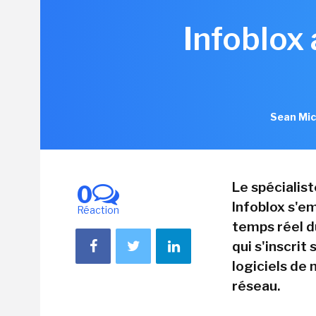
Infoblox
Sean Mic
Le spécialis
0
Infoblox s'em
Réaction
temps réel d
qui s'inscrit
logiciels de
réseau.