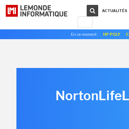
ACTUALITÉS
En ce moment :
HP POLY
C
NortonLifeL