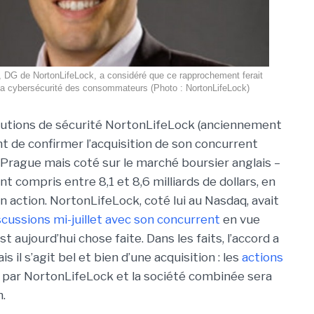
e, DG de NortonLifeLock, a considéré que ce rapprochement ferait
la cybersécurité des consommateurs (Photo : NortonLifeLock)
olutions de sécurité NortonLifeLock (anciennement
t de confirmer l’acquisition de son concurrent
 Prague mais coté sur le marché boursier anglais –
 compris entre 8,1 et 8,6 milliards de dollars, en
n action. NortonLifeLock, coté lui au Nasdaq, avait
scussions mi-juillet avec son concurrent
en vue
st aujourd’hui chose faite. Dans les faits, l’accord a
il s’agit bel et bien d’une acquisition : les
actions
par NortonLifeLock et la société combinée sera
.