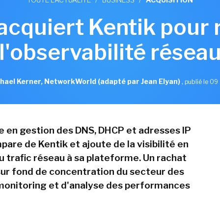
 acquiert Kentik pour 
l'observabilité résea
hael Kerner, NetworkWorld (adapté par Jean Elyan)
,
publié le 09 
te en gestion des DNS, DHCP et adresses IP
pare de Kentik et ajoute de la visibilité en
u trafic réseau à sa plateforme. Un rachat
 sur fond de concentration du secteur des
 monitoring et d'analyse des performances