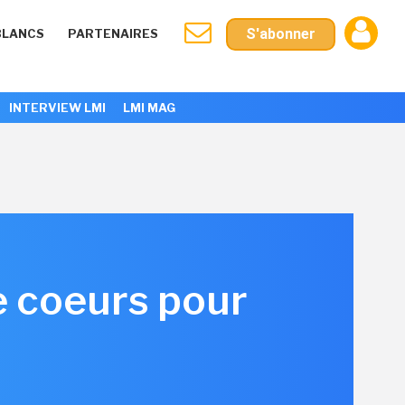
S'abonner
BLANCS
PARTENAIRES
INTERVIEW LMI
LMI MAG
e coeurs pour