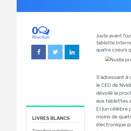
0
Juste avant l'o
Réaction
tablette Intern
quatre coeurs q
S'adressant à 
le CEO de Nvidi
dévoilé la pro
aux tablettes 
El (un célèbre
moins de quatr
LIVRES BLANCS
électronique p
Transition numérique