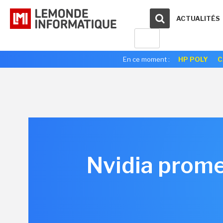
ACTUALITÉS
En ce moment :
HP POLY
C
Nvidia prome