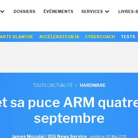
DOSSIERS
ÉVÉNEMENTS
SERVICES
LIVRES-
ARTE BLANCHE
ACCÉLERATEUR IA
CYBERCOACH
TESTS
TOUTE L'ACTUALITÉ
/
HARDWARE
t sa puce ARM quatr
septembre
James Niccolaï / IDG News Service
,
publié le 30 Mai 2011