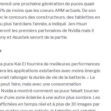
noncé une prochaine génération de puces quad-
% de moins que les coeurs ARM actuels. De son
ec le concours des constructeurs, des tablettes en
plus tard dans l'année, a indiqué Jen-Hsun
eront les premiers partenaires de Nvidia mais il
ny et Asustek seront de la partie.
n
a puce Kal-El fournira de meilleures performances
era les applications existantes avec moins énergie
rait rallonger la durée de vie de la batterie. « Le
 2 peut faire, mais avec une consommation
t. Nvidia a montré comment sa puce faisait tourner
le d'une zone éclairée à une autre plus sombre. Les
affichées en temps réel et à plus de 30 images par
s quatre coeurs activés, la tablette est capable