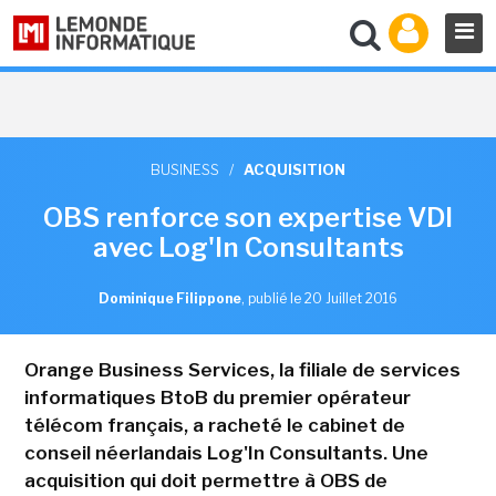
BUSINESS
/
ACQUISITION
OBS renforce son expertise VDI
avec Log'In Consultants
Dominique Filippone
,
publié le 20 Juillet 2016
Orange Business Services, la filiale de services
informatiques BtoB du premier opérateur
télécom français, a racheté le cabinet de
conseil néerlandais Log'In Consultants. Une
acquisition qui doit permettre à OBS de