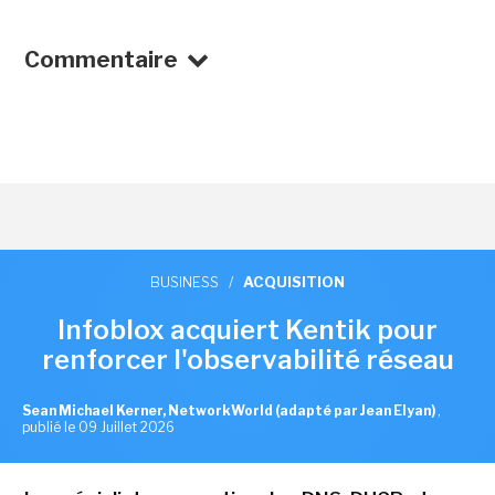
Commentaire
BUSINESS
/
ACQUISITION
Infoblox acquiert Kentik pour
renforcer l'observabilité réseau
Sean Michael Kerner, NetworkWorld (adapté par Jean Elyan)
,
publié le 09 Juillet 2026