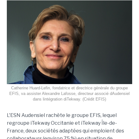
Catherine Huard-Lefin, fondatrice et directrice générale du groupe
EFIS, va assister Alexandre Lafosse, directeur associé dAudensiel
dans lintégration diTekway. (Crédit EFIS)
L'ESN Audensiel rachète le groupe EFIS, lequel
regroupe iTekway Occitanie et iTekway Île-de-
France, deux sociétés adaptées qui emploient des
collaborateurs (environ 75 %) en situation de