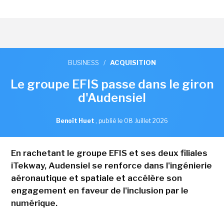
BUSINESS
/
ACQUISITION
Le groupe EFIS passe dans le giron
d'Audensiel
Benoît Huet
,
publié le 08 Juillet 2026
En rachetant le groupe EFIS et ses deux filiales
iTekway, Audensiel se renforce dans l'ingénierie
aéronautique et spatiale et accélère son
engagement en faveur de l'inclusion par le
numérique.