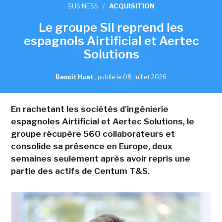
BUSINESS
/
ACQUISITION
Le groupe SII reprend les
espagnols Airtificial et Aertec
Solutions
Benoît Huet
,
publié le 08 Juillet 2026
En rachetant les sociétés d'ingénierie
espagnoles Airtificial et Aertec Solutions, le
groupe récupère 560 collaborateurs et
consolide sa présence en Europe, deux
semaines seulement après avoir repris une
partie des actifs de Centum T&S.