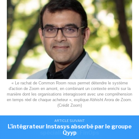
« Le rachat de Common Room nous permet détendre le système
d'action de Zoom en amont, en combinant un contexte enrichi sur la
manière dont les organisations interagissent avec une compréhension
en temps réel de chaque acheteur », explique Abhisht Arora de Zoom.
(Crédit Zoom)
Zoom annonce avoir conclu un accord définitif pour
ARTICLE SUIVANT
ARTICLE SUIVANT
L'intégrateur Instasys absorbé par le groupe
Zoom acquiert la start-up Common Room,
acquérir Common Room qui édite une solution,
spécialiste du FinOps
Qyyp
boostée à l’IA, permettant d'analyser et de