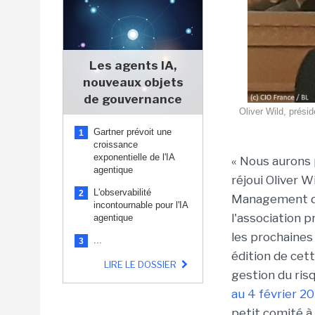
Les agents IA,
nouveaux objets
de gouvernance
Oliver Wild, prési
Gartner prévoit une
1
croissance
exponentielle de l'IA
« Nous aurons 
agentique
réjoui Oliver W
L'observabilité
2
Management des
incontournable pour l'IA
l'association 
agentique
les prochaine
...
3
édition de cet
LIRE LE DOSSIER
gestion du ris
au 4 février 20
petit comité à 