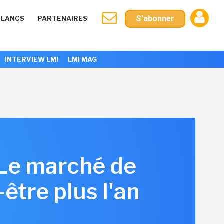
S'abonner
BLANCS
PARTENAIRES
INTERVIEW LMI
LMI MAG
 Le marché de
être plus l'an