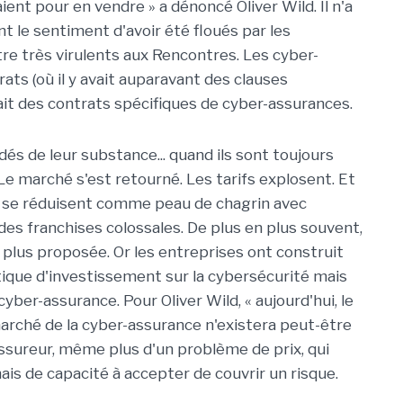
ient pour en vendre » a dénoncé Oliver Wild. Il n'a
t le sentiment d'avoir été floués par les
re très virulents aux Rencontres. Les cyber-
ats (où il y avait auparavant des clauses
vait des contrats spécifiques de cyber-assurances.
idés de leur substance... quand ils sont toujours
Le marché s'est retourné. Les tarifs explosent. Et
s se réduisent comme peau de chagrin avec
des franchises colossales. De plus en plus souvent,
plus proposée. Or les entreprises ont construit
itique d'investissement sur la cybersécurité mais
a cyber-assurance. Pour Oliver Wild, « aujourd'hui, le
le marché de la cyber-assurance n'existera peut-être
 l'assureur, même plus d'un problème de prix, qui
s de capacité à accepter de couvrir un risque.