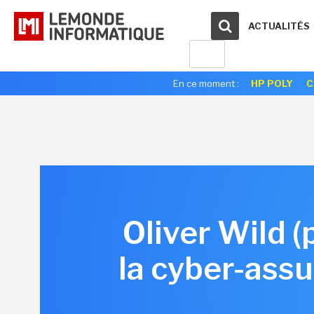
ACTUALITÉS
En ce moment :
HP POLY
C
Oliver Wild 
la cyber-assu