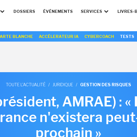
DOSSIERS
ÉVÉNEMENTS
SERVICES
LIVRES-
ARTE BLANCHE
ACCÉLERATEUR IA
CYBERCOACH
TESTS
TOUTE L'ACTUALITÉ
/
JURIDIQUE
/
GESTION DES RISQUES
(président, AMRAE) : «
rance n'existera peut-
prochain »