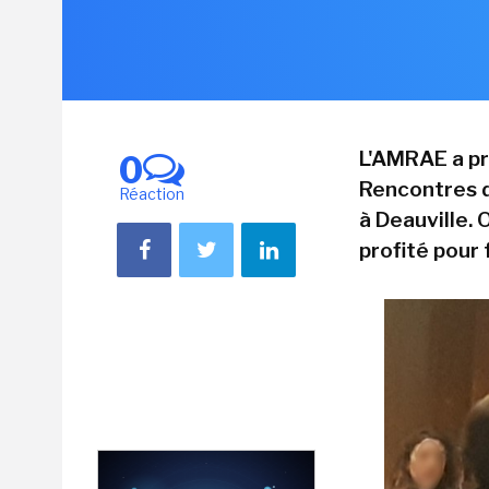
L'AMRAE a p
0
Rencontres d
Réaction
à Deauville. 
profité pour 