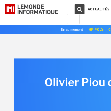
ACTUALITÉS
En ce moment :
HP POLY
C
Olivier Piou 