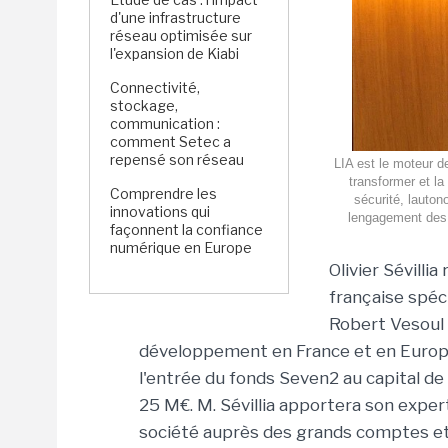
d'une infrastructure
réseau optimisée sur
l'expansion de Kiabi
Connectivité,
stockage,
communication :
comment Setec a
repensé son réseau
LIA est le moteur d
transformer et la
Comprendre les
sécurité, lauton
innovations qui
lengagement des 
façonnent la confiance
numérique en Europe
Olivier Sévilli
française spéci
Robert Vesoul (
développement en France et en Europe
l'entrée du fonds Seven2 au capital de 
25 M€. M. Sévillia apportera son exper
société auprès des grands comptes et