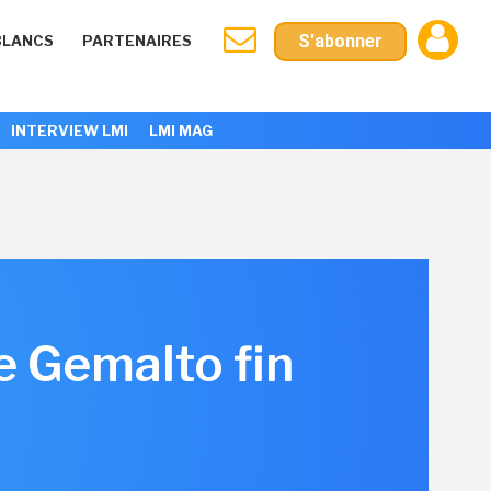
S'abonner
BLANCS
PARTENAIRES
INTERVIEW LMI
LMI MAG
de Gemalto fin