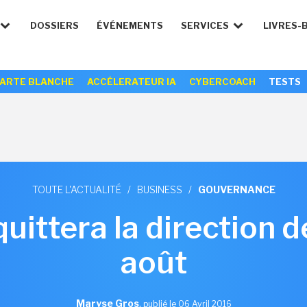
DOSSIERS
ÉVÉNEMENTS
SERVICES
LIVRES-
ARTE BLANCHE
ACCÉLERATEUR IA
CYBERCOACH
TESTS
TOUTE L'ACTUALITÉ
/
BUSINESS
/
GOUVERNANCE
quittera la direction 
août
Maryse Gros
,
publié le 06 Avril 2016