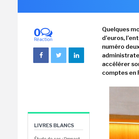
Quelques moi
0
d'euros, l'en
Réaction
numéro deux
administrateu
accélérer s
comptes en F
LIVRES BLANCS
Étude de cas : l'impact