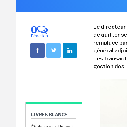
Le directeur 
0
de quitter se
Réaction
remplacé par
général adjoi
des transacti
gestion des 
LIVRES BLANCS
Étude de cas : l'impact