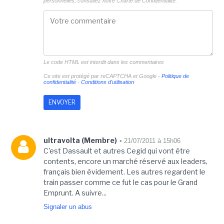
personnelles, consultez notre
Charte de Confidentialité.
Le code HTML est interdit dans les commentaires
Ce site est protégé par reCAPTCHA et Google -
Politique de
confidentialité
-
Conditions d'utilisation
ultravolta (Membre)
• 21/07/2011 à 15h06
C'est Dassault et autres Cegid qui vont être
contents, encore un marché réservé aux leaders,
français bien évidement. Les autres regardent le
train passer comme ce fut le cas pour le Grand
Emprunt. A suivre...
Signaler un abus