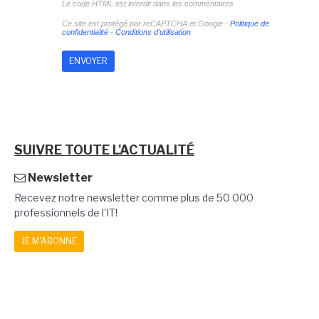
Le code HTML est interdit dans les commentaires
Ce site est protégé par reCAPTCHA et Google -
Politique de
confidentialité
-
Conditions d'utilisation
SUIVRE TOUTE L'ACTUALITÉ
Newsletter
Recevez notre newsletter comme plus de 50 000
professionnels de l'IT!
JE M'ABONNE