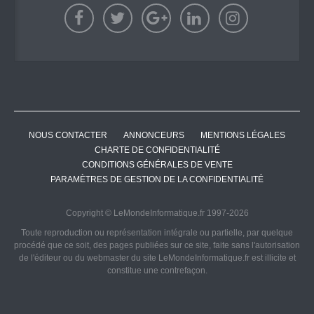
NOUS CONTACTER
ANNONCEURS
MENTIONS LÉGALES
CHARTE DE CONFIDENTIALITÉ
CONDITIONS GÉNÉRALES DE VENTE
PARAMÈTRES DE GESTION DE LA CONFIDENTIALITÉ
Copyright © LeMondeInformatique.fr 1997-2026
Toute reproduction ou représentation intégrale ou partielle, par quelque
procédé que ce soit, des pages publiées sur ce site, faite sans l'autorisation
de l'éditeur ou du webmaster du site LeMondeInformatique.fr est illicite et
constitue une contrefaçon.