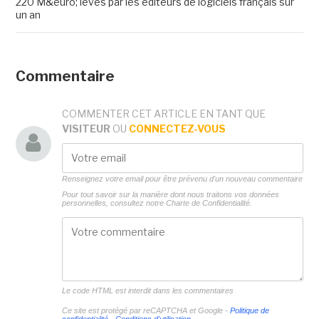
220 M&euro; levés par les éditeurs de logiciels français sur
un an
Commentaire
COMMENTER CET ARTICLE EN TANT QUE
VISITEUR
OU
CONNECTEZ-VOUS
Renseignez votre email pour être prévenu d'un nouveau commentaire
Pour tout savoir sur la manière dont nous traitons vos données
personnelles, consultez notre
Charte de Confidentialité.
Le code HTML est interdit dans les commentaires
Ce site est protégé par reCAPTCHA et Google -
Politique de