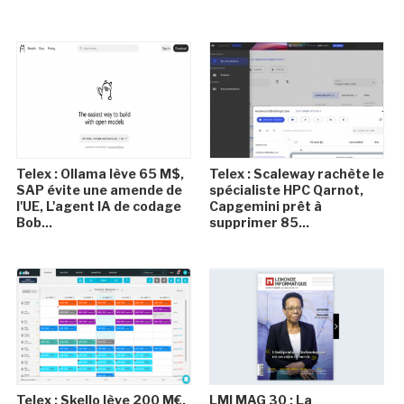
Telex : Ollama lève 65 M$,
Telex : Scaleway rachète le
SAP évite une amende de
spécialiste HPC Qarnot,
l'UE, L'agent IA de codage
Capgemini prêt à
Bob...
supprimer 85...
Telex : Skello lève 200 M€,
LMI MAG 30 : La