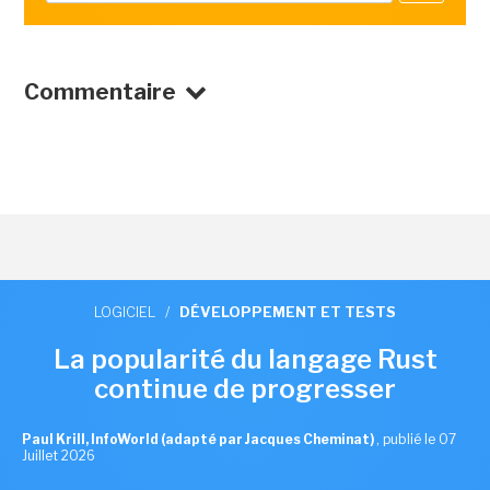
Commentaire
LOGICIEL
/
DÉVELOPPEMENT ET TESTS
La popularité du langage Rust
continue de progresser
Paul Krill, InfoWorld (adapté par Jacques Cheminat)
,
publié le 07
Juillet 2026