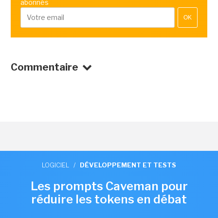
abonnés
OK
Commentaire
LOGICIEL
/
DÉVELOPPEMENT ET TESTS
Les prompts Caveman pour
réduire les tokens en débat