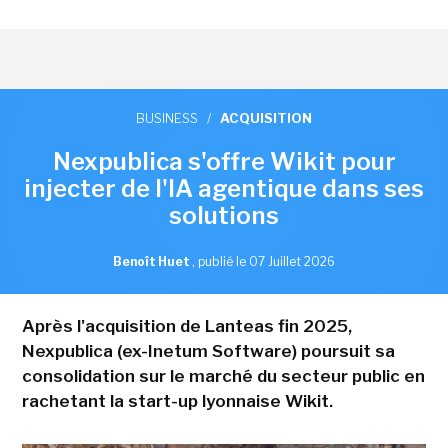
BUSINESS
/
ACQUISITION
Nexpublica s'offre Wikit pour
injecter de l'IA agentique dans ses
solutions
Benoît Huet
,
publié le 07 Juillet 2026
Après l'acquisition de Lanteas fin 2025,
Nexpublica (ex-Inetum Software) poursuit sa
consolidation sur le marché du secteur public en
rachetant la start-up lyonnaise Wikit.