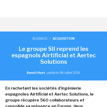
BUSINESS
/
ACQUISITION
Le groupe SII reprend les
espagnols Airtificial et Aertec
Solutions
Benoît Huet
,
publié le 08 Juillet 2026
En rachetant les sociétés d'ingénierie
espagnoles Airtificial et Aertec Solutions, le
groupe récupère 560 collaborateurs et
consolide sa présence en Europe, deux