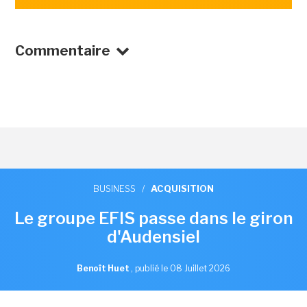
Commentaire
BUSINESS
/
ACQUISITION
Le groupe EFIS passe dans le giron
d'Audensiel
Benoît Huet
,
publié le 08 Juillet 2026