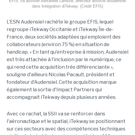
EFIS, va assister Alexandre Lafosse, directeur associé dAudensiel
dans lintégration diTekway. (Crédit EFIS)
L'ESN Audensiel rachète le groupe EFIS, lequel
regroupe iTekway Occitanie et iTekway Île-de-
France, deux sociétés adaptées qui emploient des
collaborateurs (environ 75 %) en situation de
handicap. « En tant qu'entreprise à mission, Audensiel
est très attachée à l'inclusion par le numérique, ce
qui rend cette acquisition très différenciante »,
souligne d'ailleurs Nicolas Pacault, président et
fondateur d'Audensiel. Cette acquisition marque
également la sortie d'Impact Partners qui
accompagnait iTekway depuis plusieurs années.
Avec ce rachat, la SSII va se renforcer dans
l'aéronautique et le spatial, iTekway se positionnant
sur ces secteurs avec des compétences techniques