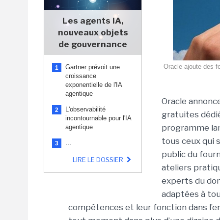
Les agents IA,
nouveaux objets
de gouvernance
Oracle ajoute des fo
Gartner prévoit une
1
croissance
exponentielle de l'IA
agentique
Oracle annonc
L'observabilité
2
gratuites dédié
incontournable pour l'IA
programme lanc
agentique
tous ceux qui 
...
3
public du four
LIRE LE DOSSIER
ateliers pratiq
experts du dom
adaptées à tous
compétences et leur fonction dans l’en