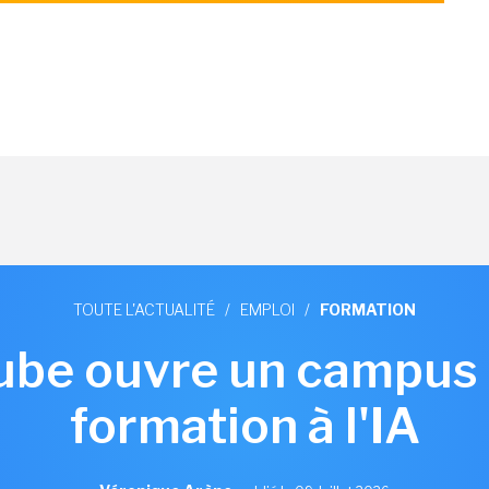
TOUTE L'ACTUALITÉ
/
EMPLOI
/
FORMATION
ube ouvre un campus 
formation à l'IA