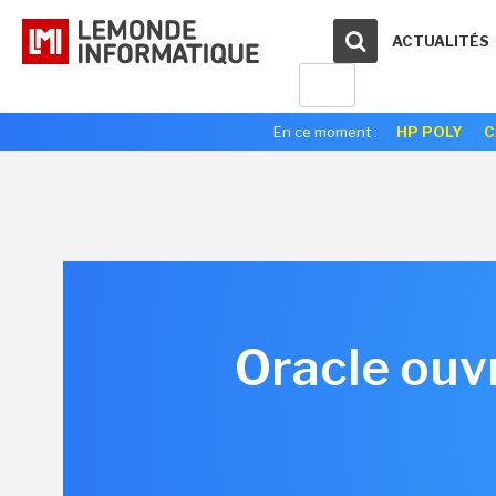
ACTUALITÉS
En ce moment :
HP POLY
C
Oracle ouvr