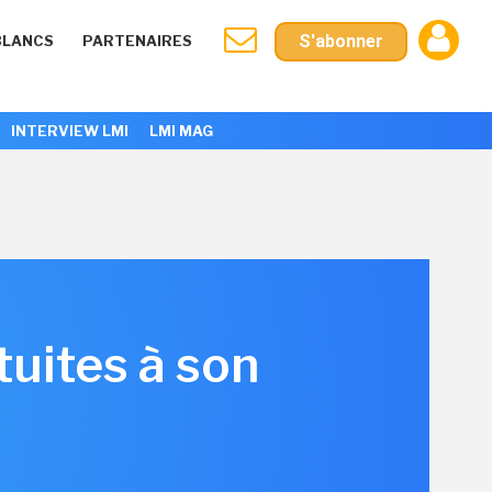
S'abonner
BLANCS
PARTENAIRES
INTERVIEW LMI
LMI MAG
tuites à son