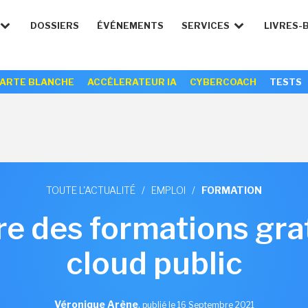
DOSSIERS
ÉVÉNEMENTS
SERVICES
LIVRES-
ARTE BLANCHE
ACCÉLERATEUR IA
CYBERCOACH
TESTS
TOUTE L'ACTUALITÉ
/
EMPLOI
/
FORMATION
e des formations gra
cloud public
Véronique Arène
,
publié le 16 Septembre 2021