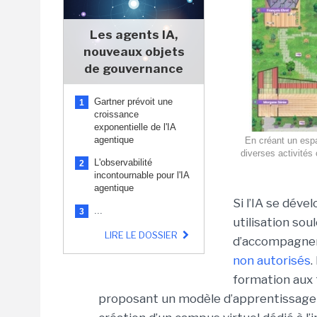
Les agents IA,
nouveaux objets
de gouvernance
Gartner prévoit une
1
croissance
exponentielle de l'IA
agentique
En créant un espa
diverses activités 
L'observabilité
2
incontournable pour l'IA
agentique
Si l’IA se déve
...
3
utilisation so
LIRE LE DOSSIER
d’accompagnem
non autorisés
.
formation aux 
proposant un modèle d’apprentissage q