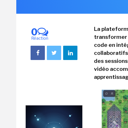
La plateform
0
transformer l
Réaction
code en int
collaboratif
des sessions
vidéo accomp
apprentissag