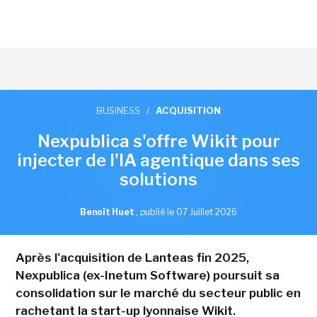
BUSINESS
/
ACQUISITION
Nexpublica s'offre Wikit pour
injecter de l'IA agentique dans ses
solutions
Benoît Huet
,
publié le 07 Juillet 2026
Après l'acquisition de Lanteas fin 2025,
Nexpublica (ex-Inetum Software) poursuit sa
consolidation sur le marché du secteur public en
rachetant la start-up lyonnaise Wikit.