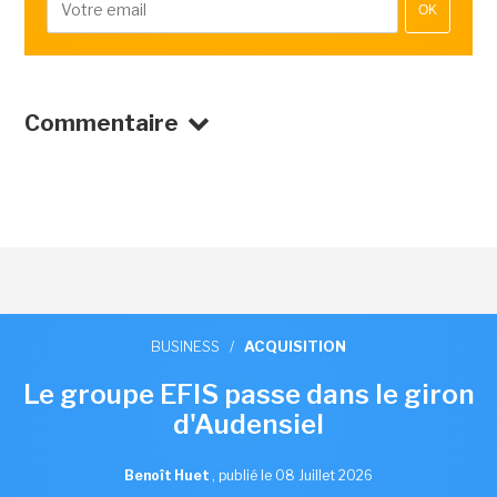
OK
Commentaire
BUSINESS
/
ACQUISITION
Le groupe EFIS passe dans le giron
d'Audensiel
Benoît Huet
,
publié le 08 Juillet 2026