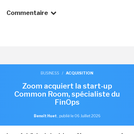
Commentaire
BUSINESS
/
ACQUISITION
Zoom acquiert la start-up
Common Room, spécialiste du
FinOps
Benoît Huet
,
publié le 06 Juillet 2026