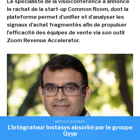
Le spécialiste de la visioconférence a annoncé
le rachat de la start-up Common Room, dont la
plateforme permet d'unifier et d'analyser les
signaux d'achat fragmentés afin de propulser
l'efficacité des équipes de vente via son outil
Zoom Revenue Accelerator.
ARTICLE SUIVANT
ARTICLE SUIVANT
L'intégrateur Instasys absorbé par le groupe
Zoom acquiert la start-up Common Room,
spécialiste du FinOps
Qyyp