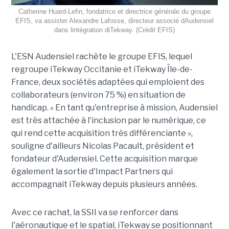
Catherine Huard-Lefin, fondatrice et directrice générale du groupe
EFIS, va assister Alexandre Lafosse, directeur associé dAudensiel
dans lintégration diTekway. (Crédit EFIS)
L'ESN Audensiel rachète le groupe EFIS, lequel
regroupe iTekway Occitanie et iTekway Île-de-
France, deux sociétés adaptées qui emploient des
collaborateurs (environ 75 %) en situation de
handicap. « En tant qu'entreprise à mission, Audensiel
est très attachée à l'inclusion par le numérique, ce
qui rend cette acquisition très différenciante »,
souligne d'ailleurs Nicolas Pacault, président et
fondateur d'Audensiel. Cette acquisition marque
également la sortie d'Impact Partners qui
accompagnait iTekway depuis plusieurs années.
Avec ce rachat, la SSII va se renforcer dans
l'aéronautique et le spatial, iTekway se positionnant