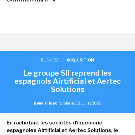
BUSINESS
/
ACQUISITION
Le groupe SII reprend les
espagnols Airtificial et Aertec
Solutions
Benoît Huet
,
publié le 08 Juillet 2026
En rachetant les sociétés d'ingénierie
espagnoles Airtificial et Aertec Solutions, le