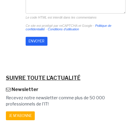
Le code HTML est interdit dans les commentaires
Ce site est protégé par reCAPTCHA et Google -
Politique de
confidentialité
-
Conditions d'utilisation
SUIVRE TOUTE L'ACTUALITÉ
Newsletter
Recevez notre newsletter comme plus de 50 000
professionnels de l'IT!
JE M'ABONNE