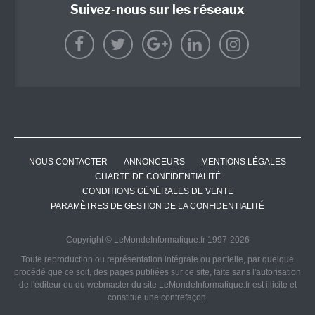
Suivez-nous sur les réseaux
NOUS CONTACTER
ANNONCEURS
MENTIONS LÉGALES
CHARTE DE CONFIDENTIALITÉ
CONDITIONS GÉNÉRALES DE VENTE
PARAMÈTRES DE GESTION DE LA CONFIDENTIALITÉ
Copyright © LeMondeInformatique.fr 1997-2026
Toute reproduction ou représentation intégrale ou partielle, par quelque
procédé que ce soit, des pages publiées sur ce site, faite sans l'autorisation
de l'éditeur ou du webmaster du site LeMondeInformatique.fr est illicite et
constitue une contrefaçon.