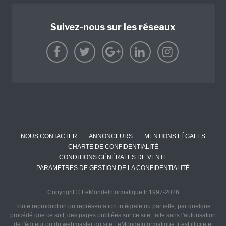
Suivez-nous sur les réseaux
NOUS CONTACTER
ANNONCEURS
MENTIONS LÉGALES
CHARTE DE CONFIDENTIALITÉ
CONDITIONS GÉNÉRALES DE VENTE
PARAMÈTRES DE GESTION DE LA CONFIDENTIALITÉ
Copyright © LeMondeInformatique.fr 1997-2026
Toute reproduction ou représentation intégrale ou partielle, par quelque
procédé que ce soit, des pages publiées sur ce site, faite sans l'autorisation
de l'éditeur ou du webmaster du site LeMondeInformatique.fr est illicite et