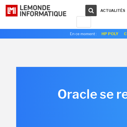
ACTUALITÉS
En ce moment :
HP POLY
C
Oracle se r