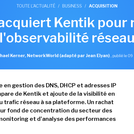
TOUTE L'ACTUALITÉ
/
BUSINESS
/
ACQUISITION
 acquiert Kentik pour 
l'observabilité résea
hael Kerner, NetworkWorld (adapté par Jean Elyan)
,
publié le 09 
te en gestion des DNS, DHCP et adresses IP
pare de Kentik et ajoute de la visibilité en
u trafic réseau à sa plateforme. Un rachat
 sur fond de concentration du secteur des
 monitoring et d'analyse des performances