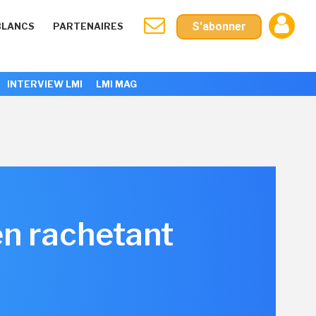
S'abonner
BLANCS
PARTENAIRES
INTERVIEW LMI
LMI MAG
en rachetant