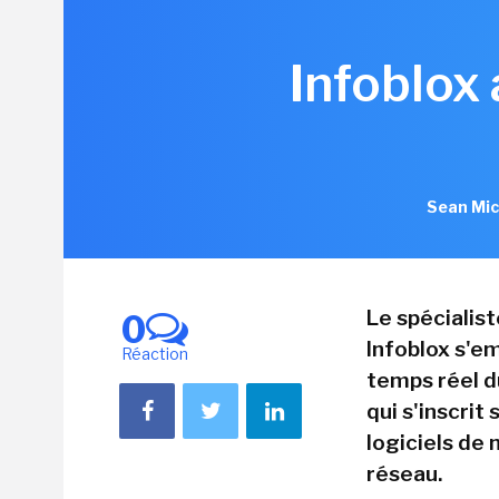
Infoblox
Sean Mic
Le spécialis
0
Infoblox s'em
Réaction
temps réel d
qui s'inscrit
logiciels de
réseau.