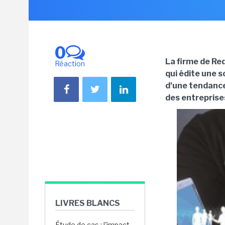
0
La firme de Red
Réaction
qui édite une s
d'une tendance
des entreprise
LIVRES BLANCS
Étude de cas : l'impact