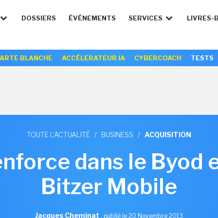
DOSSIERS
ÉVÉNEMENTS
SERVICES
LIVRES-
ARTE BLANCHE
ACCÉLERATEUR IA
CYBERCOACH
TESTS
TOUTE L'ACTUALITÉ
/
BUSINESS
/
ACQUISITION
enforce dans le Byod 
Bitzer Mobile
Jacques Cheminat
,
publié le 20 Novembre 2013