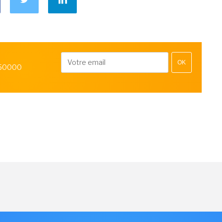
OK
 50000