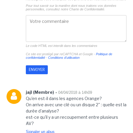
Pour tout savoir sur la manière dont nous traitons vos données
personnelles, consultez notre
Charte de Confidentialité.
Le code HTML est interdit dans les commentaires
Ce site est protégé par reCAPTCHA et Google -
Politique de
confidentialité
-
Conditions d'utilisation
jajl (Membre)
• 04/04/2018 à 14h09
Qu'en est-il dans les agences Orange?
On arrive avec une clé ou un disque 2" : quelle est la
durée d'analyse?
est-ce qu'il y a un recoupement entre plusieurs
AV?
Signaler un abus