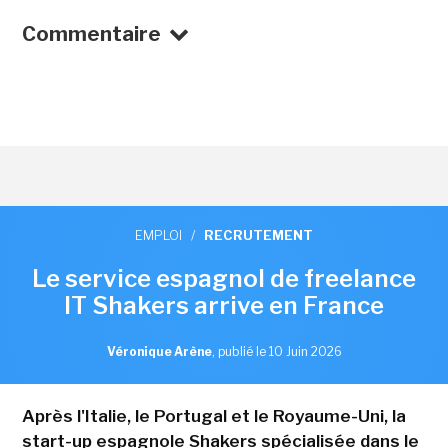
Commentaire
EMPLOI
/
RECRUTEMENT
Le service espagnol de freelance
IT Shakers arrive en France
Véronique Arène
,
publié le 10 Juin 2026
Après l'Italie, le Portugal et le Royaume-Uni, la
start-up espagnole Shakers spécialisée dans le