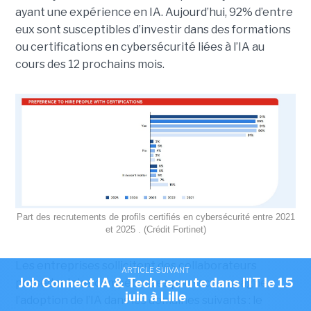
ayant une expérience en IA. Aujourd’hui, 92% d’entre
eux sont susceptibles d’investir dans des formations
ou certifications en cybersécurité liées à l’IA au
cours des 12 prochains mois.
Part des recrutements de profils certifiés en cybersécurité entre 2021
et 2025 . (Crédit Fortinet)
Les entreprises sollicitent des collaborateurs
ARTICLE SUIVANT
Job Connect IA & Tech recrute dans l'IT le 15
possédant des compétences pour accompagner
juin à Lille
l’adoption de l’IA dans les domaines suivants : le