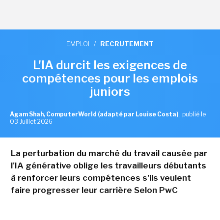
EMPLOI
/
RECRUTEMENT
L'IA durcit les exigences de
compétences pour les emplois
juniors
Agam Shah, ComputerWorld (adapté par Louise Costa)
,
publié le
03 Juillet 2026
La perturbation du marché du travail causée par
l'IA générative oblige les travailleurs débutants
à renforcer leurs compétences s'ils veulent
faire progresser leur carrière Selon PwC