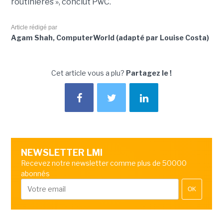
routinières », conclut PwC.
Article rédigé par
Agam Shah, ComputerWorld (adapté par Louise Costa)
Cet article vous a plu?
Partagez le !
NEWSLETTER LMI
Recevez notre newsletter comme plus de 50000
abonnés
OK