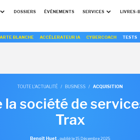
DOSSIERS
ÉVÉNEMENTS
SERVICES
LIVRES-
ARTE BLANCHE
ACCÉLERATEUR IA
CYBERCOACH
TESTS
TOUTE L'ACTUALITÉ
/
BUSINESS
/
ACQUISITION
 la société de service
Trax
Benoît Huet
,
publié le 15 Décembre 2025