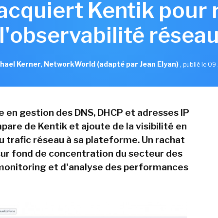
 acquiert Kentik pour 
l'observabilité résea
hael Kerner, NetworkWorld (adapté par Jean Elyan)
,
publié le 09 
te en gestion des DNS, DHCP et adresses IP
pare de Kentik et ajoute de la visibilité en
u trafic réseau à sa plateforme. Un rachat
 sur fond de concentration du secteur des
 monitoring et d'analyse des performances