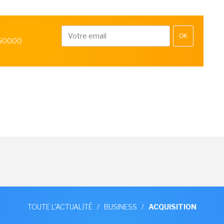
OK
 50000
TOUTE L'ACTUALITÉ
/
BUSINESS
/
ACQUISITION