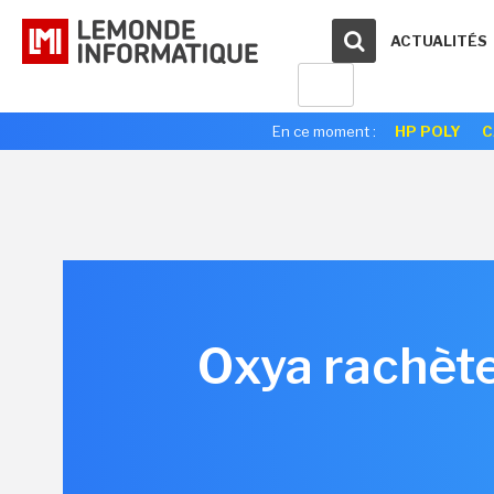
ACTUALITÉS
En ce moment :
HP POLY
C
Oxya rachète