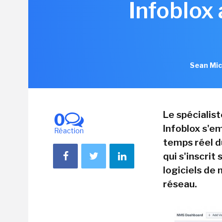
Infoblox
Sean Mic
Le spécialis
0
Infoblox s'em
Réaction
temps réel d
qui s'inscrit
logiciels de
réseau.