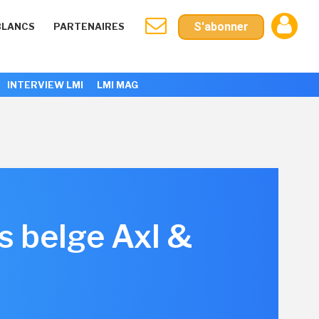
S'abonner
BLANCS
PARTENAIRES
INTERVIEW LMI
LMI MAG
s belge Axl &