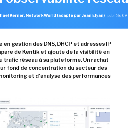
hael Kerner, NetworkWorld (adapté par Jean Elyan)
,
publié le 09 
te en gestion des DNS, DHCP et adresses IP
pare de Kentik et ajoute de la visibilité en
u trafic réseau à sa plateforme. Un rachat
 sur fond de concentration du secteur des
 monitoring et d'analyse des performances