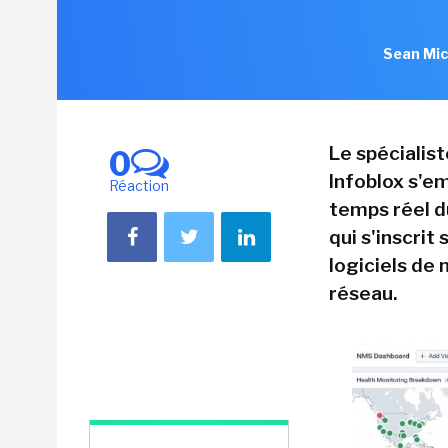
Sean Mic
Le spécialis
0
Infoblox s'em
Réaction
temps réel d
qui s'inscrit
logiciels de
réseau.