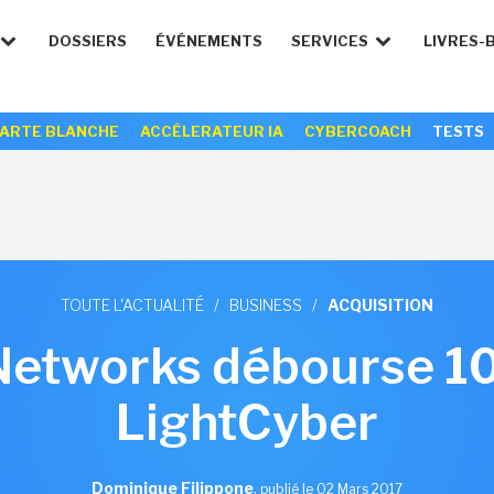
DOSSIERS
ÉVÉNEMENTS
SERVICES
LIVRES-
ARTE BLANCHE
ACCÉLERATEUR IA
CYBERCOACH
TESTS
TOUTE L'ACTUALITÉ
/
BUSINESS
/
ACQUISITION
 Networks débourse 1
LightCyber
Dominique Filippone
,
publié le 02 Mars 2017