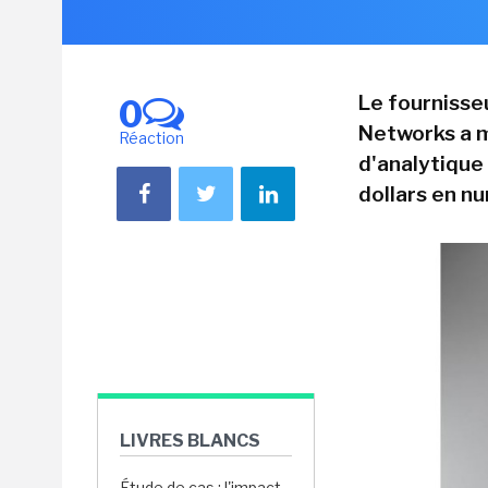
Le fournisse
0
Networks a m
Réaction
d'analytique
dollars en n
LIVRES BLANCS
Étude de cas : l'impact