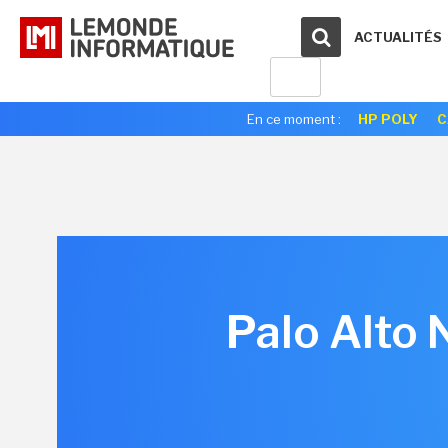
ACTUALITÉS
En ce moment :
HP POLY
C
Palo Alto