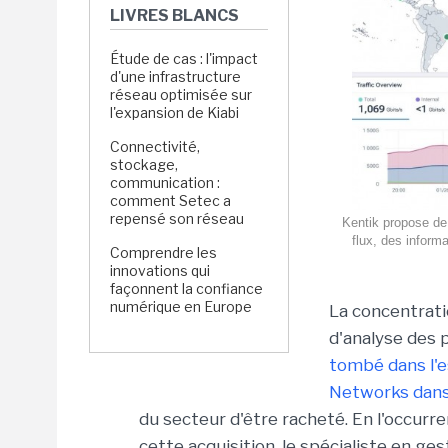
LIVRES BLANCS
Étude de cas : l'impact
d'une infrastructure
réseau optimisée sur
l'expansion de Kiabi
Connectivité,
stockage,
communication :
comment Setec a
repensé son réseau
Kentik propose de 
flux, des inform
Comprendre les
innovations qui
façonnent la confiance
numérique en Europe
La concentrati
d'analyse des 
tombé dans l'e
Networks dans 
du secteur d'être racheté. En l'occurr
cette acquisition, le spécialiste en g