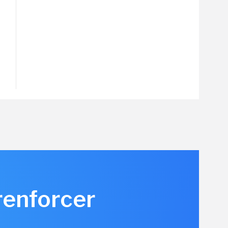
renforcer
u