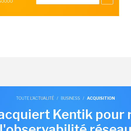
 50000
TOUTE L'ACTUALITÉ
/
BUSINESS
/
ACQUISITION
 acquiert Kentik pour 
l'observabilité résea