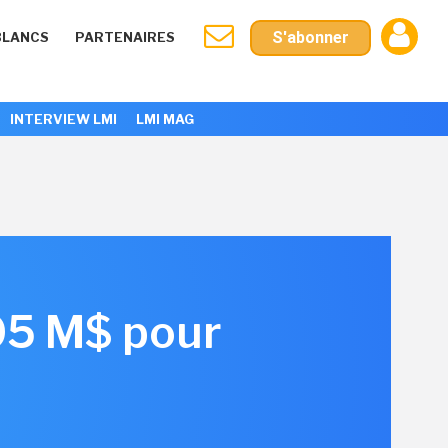
S'abonner
BLANCS
PARTENAIRES
INTERVIEW LMI
LMI MAG
05 M$ pour