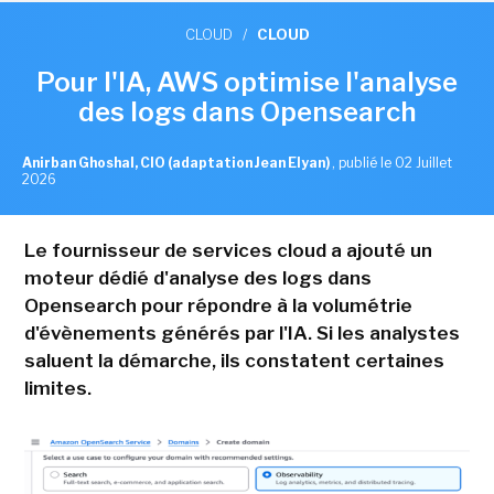
CLOUD
/
CLOUD
Pour l'IA, AWS optimise l'analyse
des logs dans Opensearch
Anirban Ghoshal, CIO (adaptation Jean Elyan)
,
publié le 02 Juillet
2026
Le fournisseur de services cloud a ajouté un
moteur dédié d'analyse des logs dans
Opensearch pour répondre à la volumétrie
d'évènements générés par l'IA. Si les analystes
saluent la démarche, ils constatent certaines
limites.