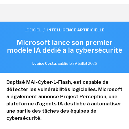
LOGICIEL
/
INTELLIGENCE ARTIFICIELLE
Microsoft lance son premier
modèle IA dédié à la cybersécurité
Louise Costa
,
publié le 29 Juillet 2026
Baptisé MAI-Cyber-1-Flash, est capable de
détecter les vulnérabilités logicielles. Microsoft
a également annoncé Project Perception, une
plateforme d'agents IA destinée à automatiser
une partie des tâches des équipes de
cybersécurité.