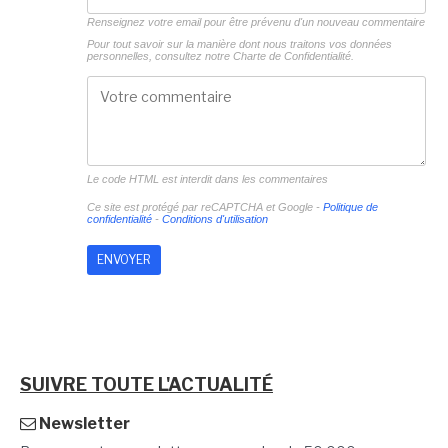
Renseignez votre email pour être prévenu d'un nouveau commentaire
Pour tout savoir sur la manière dont nous traitons vos données
personnelles, consultez notre
Charte de Confidentialité.
Le code HTML est interdit dans les commentaires
Ce site est protégé par reCAPTCHA et Google -
Politique de
confidentialité
-
Conditions d'utilisation
SUIVRE TOUTE L'ACTUALITÉ
Newsletter