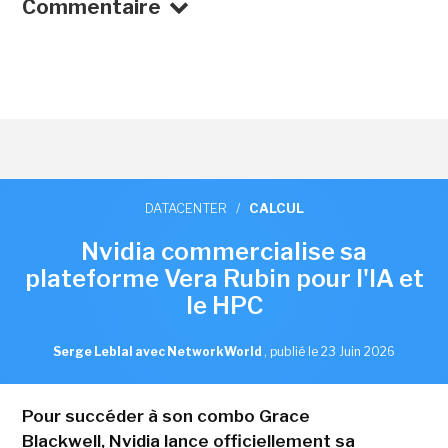
Commentaire
DATACENTER
/
CALCUL
Nvidia commercialise sa
plateforme Vera Rubin pour l'IA et
le HPC
Serge Leblal avec NetworkWorld
,
publié le 23 Juin 2026
Pour succéder à son combo Grace
Blackwell, Nvidia lance officiellement sa