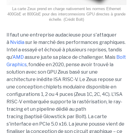
La carte Zeux prend en charge nativement les normes Ethernet
400GbE et 800GbE pour des interconnexions GPU directes à grande
échelle. (Crédit Bolt)
Il faut une entreprise audacieuse pour s'attaquer
à
Nvidia
sur le marché des performances graphiques.
Intel a essayé et échoué à plusieurs reprises, tandis
qu'
AMD
assure juste sa place de challenger. Mais
Bolt
Graphics
, fondée en 2020,
pense avoir trouvé la
solution avec son GPU Zeus basé sur une
architecture inédite ISA RISC-V. Le Zeus repose sur
une conception chiplets modulaire disponible en
configurations 1, 2 ou 4 puces (Zeus 1C, 2C, 4C). L'ISA
RISC-V embarquée supporte la rastérisation, le ray-
tracing et un pipeline dédié au path
tracing (baptisé Glowstick par Bolt). La carte
s'interface en PCIe 5.0 x16. La jeune pousse vient de
finaliser la conception de son circuit graphique – ce