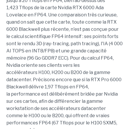
jusqu'à 20 Tflops en FP64, bien au-dessus des
1,423 Tflops de la carte Nvidia RTX 6000 Ada
Lovelace en FP64. Une comparaison très curieuse,
quand on sait que cette carte, toute comme la RTX
6000 Blackwell plus récente, n'est pas conçue pour
le calcul scientifique FP64 intensif : ses points forts
sont le rendu 3D (ray-tracing, path tracing), l'IA (4 000
AI TOPS en INT8/FP8) et une grande capacité
mémoire (96 Go GDDR7 ECC). Pour du calcul FP64,
Nvidia oriente ses clients vers les
accélérateurs H100, H200 ou B200 de la gamme
datacenter. Précisons encore que si la RTX Pro 6000
Blackwell délivre 1,97 Tflops en FP64,
la performance est délibérément bridée par Nvidia
sur ces cartes, afin de différencier la gamme
workstation de ses accélérateurs datacenter
comme le H100 ou le B200, qui offrent de vraies
performances FP64 (67 Tflops pour le H100 SXM5,