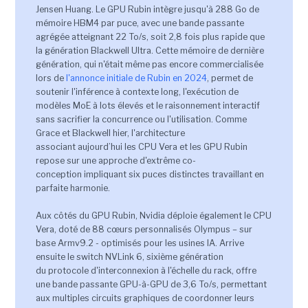
Jensen Huang. Le GPU Rubin intègre jusqu'à 288 Go de
mémoire HBM4 par puce, avec une bande passante
agrégée atteignant 22 To/s, soit 2,8 fois plus rapide que
la génération Blackwell Ultra. Cette mémoire de dernière
génération, qui n'était même pas encore commercialisée
lors de
l'annonce initiale de Rubin en 2024
, permet de
soutenir l'inférence à contexte long, l'exécution de
modèles MoE à lots élevés et le raisonnement interactif
sans sacrifier la concurrence ou l'utilisation. Comme
Grace et Blackwell hier, l'architecture
associant aujourd’hui les CPU Vera et les GPU Rubin
repose sur une approche d'extrême co-
conception impliquant six puces distinctes travaillant en
parfaite harmonie.
Aux côtés du GPU Rubin, Nvidia déploie également le CPU
Vera, doté de 88 cœurs personnalisés Olympus – sur
base Armv9.2 - optimisés pour les usines IA. Arrive
ensuite le switch NVLink 6, sixième génération
du protocole d'interconnexion à l'échelle du rack, offre
une bande passante GPU-à-GPU de 3,6 To/s, permettant
aux multiples circuits graphiques de coordonner leurs