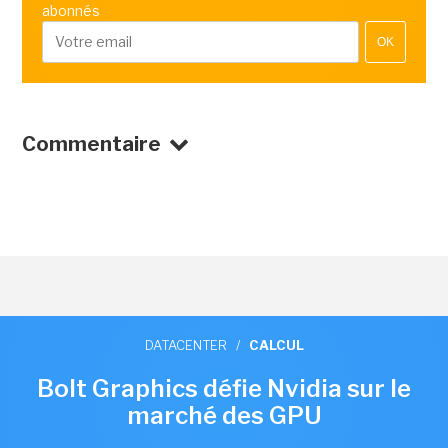
abonnés
OK
Commentaire
DATACENTER
/
CALCUL
Bolt Graphics défie Nvidia sur le
marché des GPU