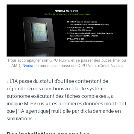
Pour accompagner son GPU Rubin, et se passer des puces Intel ou
AMD,
Nvidia
commercialise aussi son CPU Vera. (Crédit Nvidia)
« L’IA passe du statut d’outil se contentant de
répondre à des questions à celui de système
autonome exécutant des tâches complexes », a
indiqué M. Harris. « Les premières données montrent
que [l’IA agentique] multiplie par dix la demande en
simulations. »