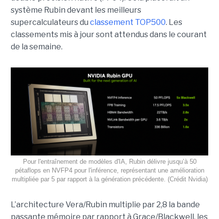
système Rubin devant les meilleurs
supercalculateurs du
classement TOP500
. Les
classements mis à jour sont attendus dans le courant
de la semaine.
Pour l'entraînement de modèles d'IA, Rubin délivre jusqu’à 50
pétaflops en NVFP4 pour l'inférence, représentant une amélioration
multipliée par 5 par rapport à la génération précédente. (Crédit Nvidia)
L’architecture Vera/Rubin multiplie par 2,8 la bande
passante mémoire par rapport à Grace/Blackwell, les