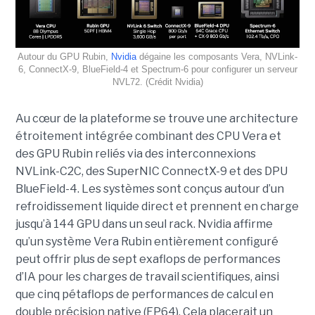
Autour du GPU Rubin,
Nvidia
dégaine les composants Vera, NVLink-
6, ConnectX-9, BlueField-4 et Spectrum-6 pour configurer un serveur
NVL72. (Crédit Nvidia)
Au cœur de la plateforme se trouve une architecture
étroitement intégrée combinant des CPU Vera et
des GPU Rubin reliés via des interconnexions
NVLink-C2C, des SuperNIC ConnectX-9 et des DPU
BlueField-4. Les systèmes sont conçus autour d’un
refroidissement liquide direct et prennent en charge
jusqu’à 144 GPU dans un seul rack.
Nvidia affirme
qu’un système Vera Rubin entièrement configuré
peut offrir plus de sept exaflops de performances
d’IA pour les charges de travail scientifiques, ainsi
que cinq pétaflops de performances de calcul en
double précision native (FP64). Cela placerait un