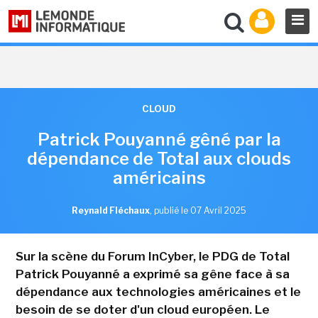
CLOUD
Patrick Pouyanné gêné par la
dépendance de Total aux clouds
américains
Reynald Fléchaux
,
publié le 07 Avril 2025
Sur la scène du Forum InCyber, le PDG de Total
Patrick Pouyanné a exprimé sa gêne face à sa
dépendance aux technologies américaines et le
besoin de se doter d'un cloud européen. Le