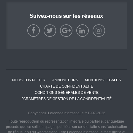
Suivez-nous sur les réseaux
NOUS CONTACTER
ANNONCEURS
MENTIONS LÉGALES
CHARTE DE CONFIDENTIALITÉ
CONDITIONS GÉNÉRALES DE VENTE
PARAMÈTRES DE GESTION DE LA CONFIDENTIALITÉ
Copyright © LeMondeInformatique.fr 1997-2026
Toute reproduction ou représentation intégrale ou partielle, par quelque
procédé que ce soit, des pages publiées sur ce site, faite sans l'autorisation
de l'éditeur ou du webmaster du site LeMondeInformatique.fr est illicite et