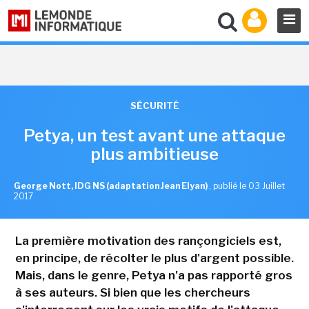
SÉCURITÉ
Petya, un test avant une attaque
plus ambitieuse
George Nott, IDG NS (adaptation Jean Elyan)
,
publié le 03 Juillet
2017
La première motivation des rançongiciels est,
en principe, de récolter le plus d'argent possible.
Mais, dans le genre, Petya n'a pas rapporté gros
à ses auteurs. Si bien que les chercheurs