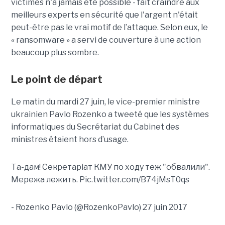
victimes n'a jamais été possible - fait craindre aux
meilleurs experts en sécurité que l'argent n'était
peut-être pas le vrai motif de l’attaque. Selon eux, le
« ransomware » a servi de couverture à une action
beaucoup plus sombre.
Le point de départ
Le matin du mardi 27 juin, le vice-premier ministre
ukrainien Pavlo Rozenko a tweeté que les systèmes
informatiques du Secrétariat du Cabinet des
ministres étaient hors d’usage.
Та-дам! Секретаріат КМУ по ходу теж "обвалили".
Мережа лежить. Pic.twitter.com/B74jMsT0qs
- Rozenko Pavlo (@RozenkoPavlo) 27 juin 2017