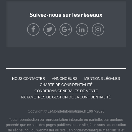
Suivez-nous sur les réseaux
NOUS CONTACTER
ANNONCEURS
MENTIONS LÉGALES
CHARTE DE CONFIDENTIALITÉ
CONDITIONS GÉNÉRALES DE VENTE
PARAMÈTRES DE GESTION DE LA CONFIDENTIALITÉ
Copyright © LeMondeInformatique.fr 1997-2026
Toute reproduction ou représentation intégrale ou partielle, par quelque
procédé que ce soit, des pages publiées sur ce site, faite sans l'autorisation
de l'éditeur ou du webmaster du site LeMondeInformatique.fr est illicite et