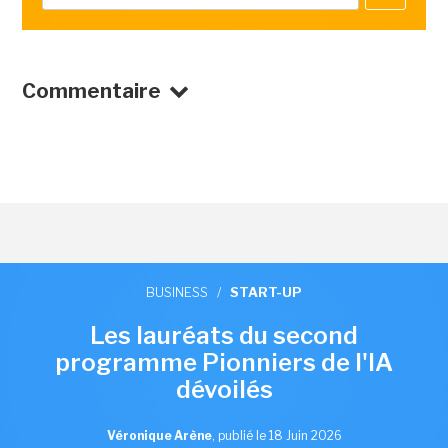
Commentaire
BUSINESS
/
START-UP
Les lauréats du second
programme Pionniers de l'IA
dévoilés
Véronique Arène
,
publié le 18 Juin 2026