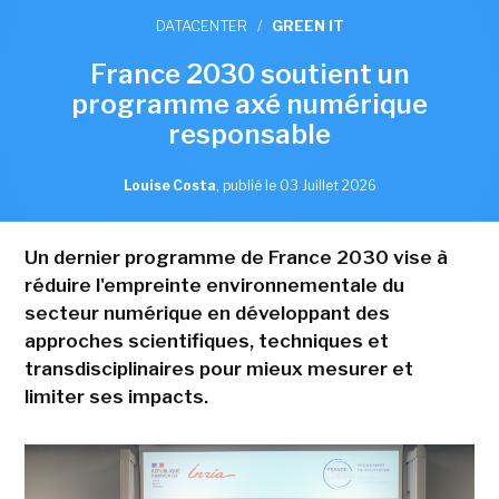
DATACENTER
/
GREEN IT
France 2030 soutient un
programme axé numérique
responsable
Louise Costa
,
publié le 03 Juillet 2026
Un dernier programme de France 2030 vise à
réduire l'empreinte environnementale du
secteur numérique en développant des
approches scientifiques, techniques et
transdisciplinaires pour mieux mesurer et
limiter ses impacts.