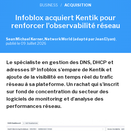
BUSINESS
/
ACQUISITION
Infoblox acquiert Kentik pour
renforcer l'observabilité réseau
Sean Michael Kerner, NetworkWorld (adapté par Jean Elyan)
,
publié le 09 Juillet 2026
Le spécialiste en gestion des DNS, DHCP et
adresses IP Infoblox s'empare de Kentik et
ajoute de la visibilité en temps réel du trafic
réseau à sa plateforme. Un rachat qui s'inscrit
sur fond de concentration du secteur des
logiciels de monitoring et d'analyse des
performances réseau.