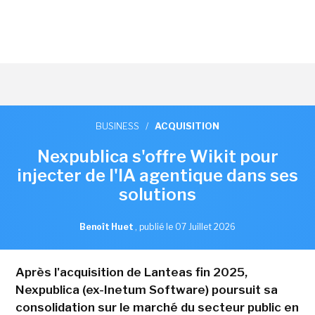
BUSINESS
/
ACQUISITION
Nexpublica s'offre Wikit pour
injecter de l'IA agentique dans ses
solutions
Benoît Huet
,
publié le 07 Juillet 2026
Après l'acquisition de Lanteas fin 2025,
Nexpublica (ex-Inetum Software) poursuit sa
consolidation sur le marché du secteur public en