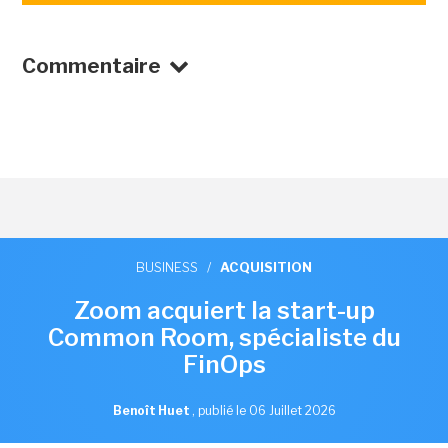
Commentaire
BUSINESS
/
ACQUISITION
Zoom acquiert la start-up
Common Room, spécialiste du
FinOps
Benoît Huet
,
publié le 06 Juillet 2026