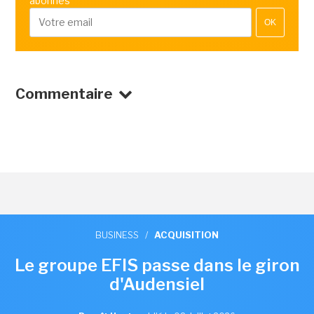
abonnés
OK
Commentaire
BUSINESS
/
ACQUISITION
Le groupe EFIS passe dans le giron
d'Audensiel