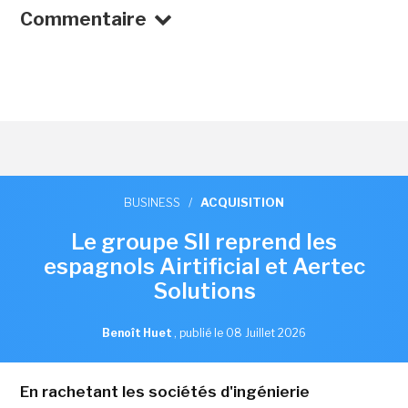
Commentaire
BUSINESS
/
ACQUISITION
Le groupe SII reprend les
espagnols Airtificial et Aertec
Solutions
Benoît Huet
,
publié le 08 Juillet 2026
En rachetant les sociétés d'ingénierie