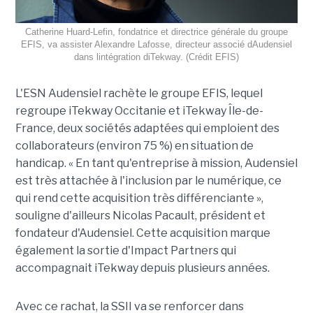
Catherine Huard-Lefin, fondatrice et directrice générale du groupe
EFIS, va assister Alexandre Lafosse, directeur associé dAudensiel
dans lintégration diTekway. (Crédit EFIS)
L'ESN Audensiel rachète le groupe EFIS, lequel
regroupe iTekway Occitanie et iTekway Île-de-
France, deux sociétés adaptées qui emploient des
collaborateurs (environ 75 %) en situation de
handicap. « En tant qu'entreprise à mission, Audensiel
est très attachée à l'inclusion par le numérique, ce
qui rend cette acquisition très différenciante »,
souligne d'ailleurs Nicolas Pacault, président et
fondateur d'Audensiel. Cette acquisition marque
également la sortie d'Impact Partners qui
accompagnait iTekway depuis plusieurs années.
Avec ce rachat, la SSII va se renforcer dans