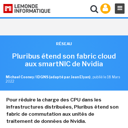
RÉSEAU
Pluribus étend son fabric cloud
aux smartNIC de Nvidia
Michael Cooney / IDGNS (adapté par Jean Elyan)
,
publié le 18 Mars
2022
Pour réduire la charge des CPU dans les
infrastructures distribuées, Pluribus étend son
fabric de commutation aux unités de
traitement de données de Nvidia.