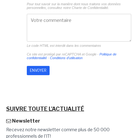
Pour tout savoir sur la manière dont nous traitons vos données
personnelles, consultez notre
Charte de Confidentialité.
Le code HTML est interdit dans les commentaires
Ce site est protégé par reCAPTCHA et Google -
Politique de
confidentialité
-
Conditions d'utilisation
SUIVRE TOUTE L'ACTUALITÉ
Newsletter
Recevez notre newsletter comme plus de 50 000
professionnels de l'IT!