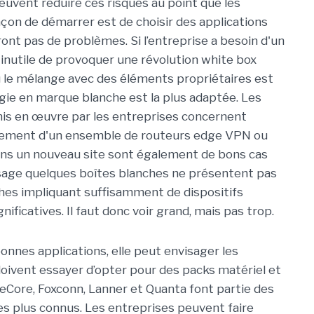
euvent réduire ces risques au point que les
çon de démarrer est de choisir des applications
nt pas de problèmes. Si l’entreprise a besoin d'un
 inutile de provoquer une révolution white box
ù le mélange avec des éléments propriétaires est
logie en marque blanche est la plus adaptée. Les
 mis en œuvre par les entreprises concernent
acement d'un ensemble de routeurs edge VPN ou
ans un nouveau site sont également de bons cas
l’usage quelques boîtes blanches ne présentent pas
hes impliquant suffisamment de dispositifs
ficatives. Il faut donc voir grand, mais pas trop.
bonnes applications, elle peut envisager les
doivent essayer d’opter pour des packs matériel et
EdgeCore, Foxconn, Lanner et Quanta font partie des
es plus connus. Les entreprises peuvent faire