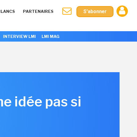
S'abonner
BLANCS
PARTENAIRES
INTERVIEW LMI
LMI MAG
ne idée pas si