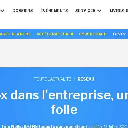
DOSSIERS
ÉVÉNEMENTS
SERVICES
LIVRES-
ARTE BLANCHE
ACCÉLERATEUR IA
CYBERCOACH
TESTS
TOUTE L'ACTUALITÉ
/
RÉSEAU
 dans l'entreprise, u
folle
Tom Nolle, IDG NS (adapté par Jean Elyan)
,
publié le 16 Juillet 2021