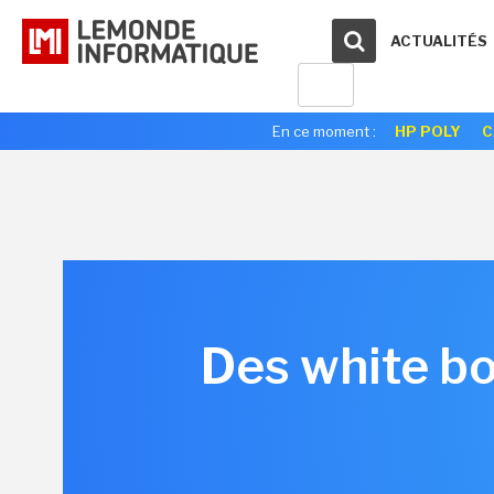
ACTUALITÉS
En ce moment :
HP POLY
C
Des white box