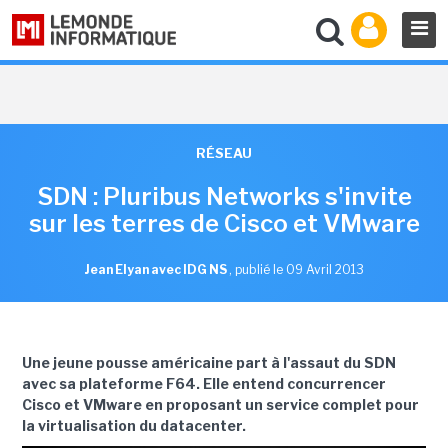
RÉSEAU
SDN : Pluribus Networks s'invite
sur les terres de Cisco et VMware
Jean Elyan avec IDG NS
,
publié le 09 Avril 2013
Une jeune pousse américaine part à l'assaut du SDN
avec sa plateforme F64. Elle entend concurrencer
Cisco et VMware en proposant un service complet pour
la virtualisation du datacenter.