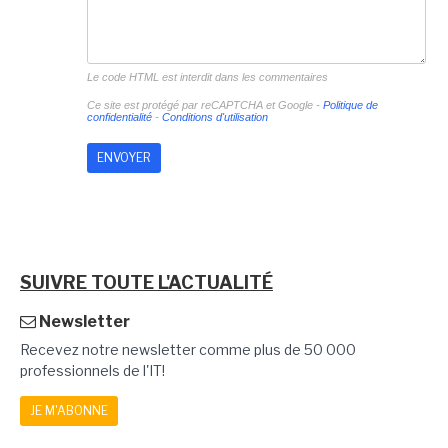
Le code HTML est interdit dans les commentaires
Ce site est protégé par reCAPTCHA et Google -
Politique de
confidentialité
-
Conditions d'utilisation
SUIVRE TOUTE L'ACTUALITÉ
Newsletter
Recevez notre newsletter comme plus de 50 000
professionnels de l'IT!
JE M'ABONNE