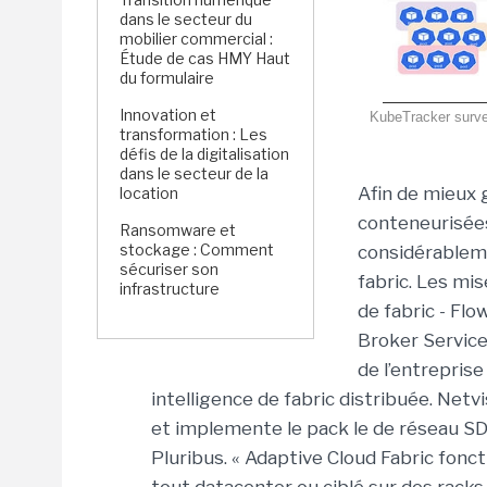
dans le secteur du
mobilier commercial :
Étude de cas HMY Haut
du formulaire
Innovation et
KubeTracker surveil
transformation : Les
défis de la digitalisation
dans le secteur de la
Afin de mieux 
location
conteneurisées
Ransomware et
stockage : Comment
considérableme
sécuriser son
fabric. Les mis
infrastructure
de fabric - Fl
Broker Service 
de l’entreprise
intelligence de fabric distribuée. Net
et implemente le pack le de réseau SDN
Pluribus. « Adaptive Cloud Fabric fonc