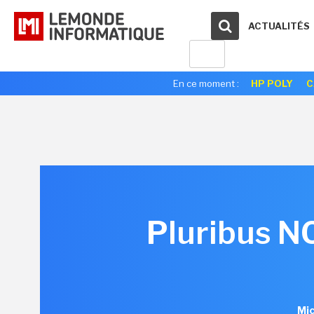
ACTUALITÉS
En ce moment :
HP POLY
C
Pluribus NO
Mic