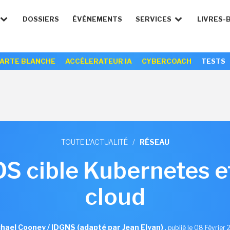
DOSSIERS
ÉVÉNEMENTS
SERVICES
LIVRES-
ARTE BLANCHE
ACCÉLERATEUR IA
CYBERCOACH
TESTS
TOUTE L'ACTUALITÉ
/
RÉSEAU
S cible Kubernetes et
cloud
hael Cooney / IDGNS (adapté par Jean Elyan)
,
publié le 08 Février