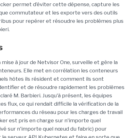
cker permet d’éviter cette dépense, capture les
que commutateur et les exporte vers des outils
bus pour repérer et résoudre les problèmes plus
eri.
s
 mise à jour de Netvisor One, surveille et gère la
conteneurs. Elle met en corrélation les conteneurs
uels hôtes ils résident et comment ils sont
'identifier et de résoudre rapidement les problèmes
éclaré M. Barbieri. Jusqu'à présent, les équipes
 flux, ce qui rendait difficile la vérification de la
performances du réseau pour les charges de travail
ker est pris en charge sur n'importe quel
ivé sur n'importe quel nœud du fabric) pour
le serveur API Kubernetes et faire en sorte que