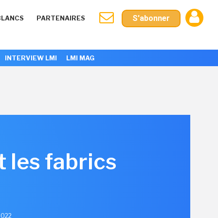
S'abonner
BLANCS
PARTENAIRES
INTERVIEW LMI
LMI MAG
 les fabrics
 2022