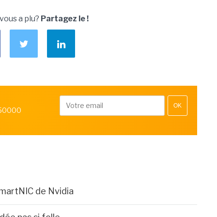
 vous a plu?
Partagez le !
OK
 50000
smartNIC de Nvidia