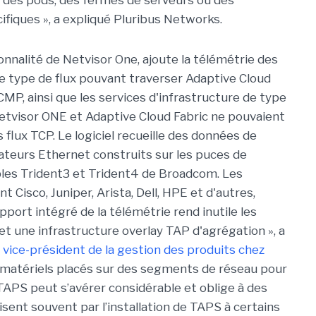
, des pods, des fermes de serveurs ou des
fiques », a expliqué Pluribus Networks.
nnalité de Netvisor One, ajoute la télémétrie des
que type de flux pouvant traverser Adaptive Cloud
CMP, ainsi que les services d'infrastructure de type
etvisor ONE et Adaptive Cloud Fabric ne pouvaient
flux TCP. Le logiciel recueille des données de
teurs Ethernet construits sur les puces de
s Trident3 et Trident4 de Broadcom. Les
 Cisco, Juniper, Arista, Dell, HPE et d'autres,
port intégré de la télémétrie rend inutile les
et une infrastructure overlay TAP d'agrégation », a
 vice-président de la gestion des produits chez
s matériels placés sur des segments de réseau pour
s TAPS peut s’avérer considérable et oblige à des
ent souvent par l’installation de TAPS à certains