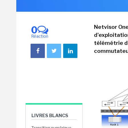
Netvisor One
0
d'exploitatio
Réaction
télémétrie de
commutateur
LIVRES BLANCS
Transition numérique