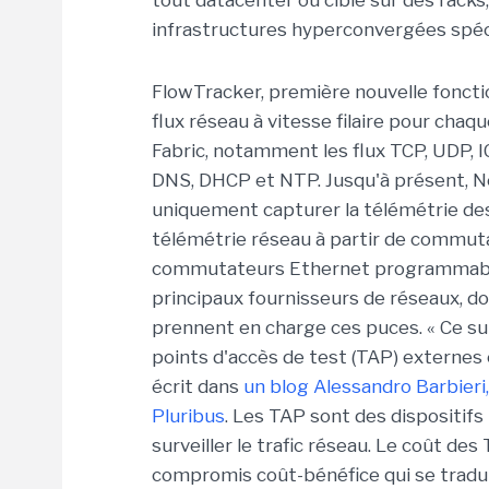
tout datacenter ou ciblé sur des racks
infrastructures hyperconvergées spéci
FlowTracker, première nouvelle fonctio
flux réseau à vitesse filaire pour cha
Fabric, notamment les flux TCP, UDP, I
DNS, DHCP et NTP. Jusqu'à présent, N
uniquement capturer la télémétrie des 
télémétrie réseau à partir de commuta
commutateurs Ethernet programmable
principaux fournisseurs de réseaux, dont
prennent en charge ces puces. « Ce sup
points d'accès de test (TAP) externes 
écrit dans
un blog Alessandro Barbieri,
Pluribus
. Les TAP sont des dispositif
surveiller le trafic réseau. Le coût de
compromis coût-bénéfice qui se traduis