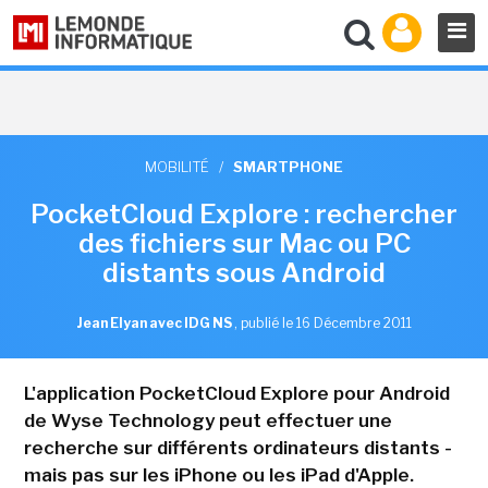
MOBILITÉ
/
SMARTPHONE
PocketCloud Explore : rechercher
des fichiers sur Mac ou PC
distants sous Android
Jean Elyan avec IDG NS
,
publié le 16 Décembre 2011
L'application PocketCloud Explore pour Android
de Wyse Technology peut effectuer une
recherche sur différents ordinateurs distants -
mais pas sur les iPhone ou les iPad d'Apple.