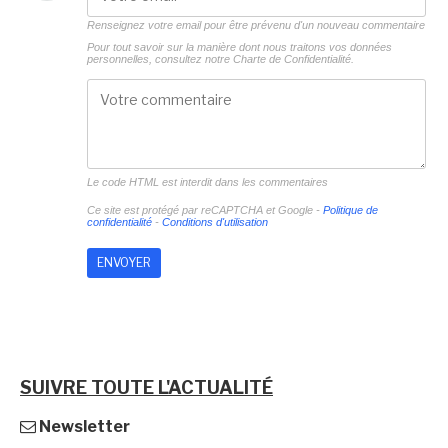
Renseignez votre email pour être prévenu d'un nouveau commentaire
Pour tout savoir sur la manière dont nous traitons vos données
personnelles, consultez notre
Charte de Confidentialité.
Le code HTML est interdit dans les commentaires
Ce site est protégé par reCAPTCHA et Google -
Politique de
confidentialité
-
Conditions d'utilisation
SUIVRE TOUTE L'ACTUALITÉ
Newsletter