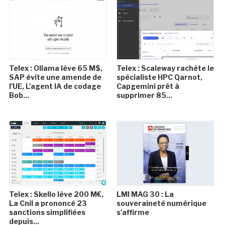
Telex : Ollama lève 65 M$,
Telex : Scaleway rachète le
SAP évite une amende de
spécialiste HPC Qarnot,
l'UE, L'agent IA de codage
Capgemini prêt à
Bob...
supprimer 85...
Telex : Skello lève 200 M€,
LMI MAG 30 : La
La Cnil a prononcé 23
souveraineté numérique
sanctions simplifiées
s'affirme
depuis...