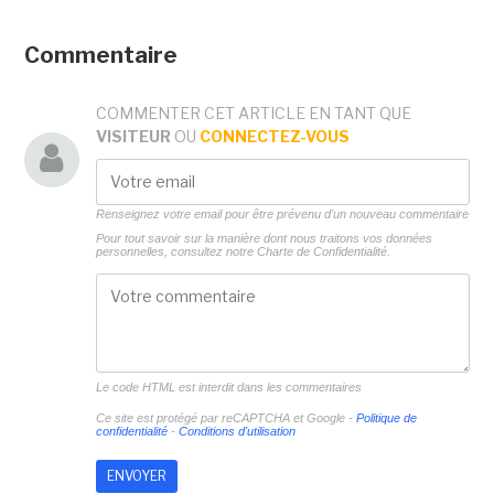
Commentaire
COMMENTER CET ARTICLE EN TANT QUE
VISITEUR
OU
CONNECTEZ-VOUS
Renseignez votre email pour être prévenu d'un nouveau commentaire
Pour tout savoir sur la manière dont nous traitons vos données
personnelles, consultez notre
Charte de Confidentialité.
Le code HTML est interdit dans les commentaires
Ce site est protégé par reCAPTCHA et Google -
Politique de
confidentialité
-
Conditions d'utilisation