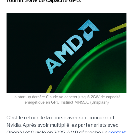
fournit 2GW de capacité GPU.
La start-up derrière Claude va acheter jusquà 2GW de capacité
énergétique en GPU Instinct MI455X. (Unsplash)
C’est le retour de la course avec son concurrent
Nvidia.
Après avoir multiplié les partenariats avec
OpenAI et Oracle en 2025, AMD décroche un
contrat