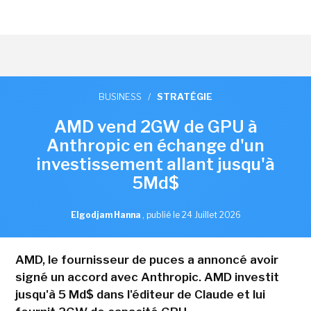
BUSINESS
/
STRATÉGIE
AMD vend 2GW de GPU à
Anthropic en échange d'un
investissement allant jusqu'à
5Md$
Elgodjam Hanna
,
publié le 24 Juillet 2026
AMD, le fournisseur de puces a annoncé avoir
signé un accord avec Anthropic. AMD investit
jusqu'à 5 Md$ dans l'éditeur de Claude et lui