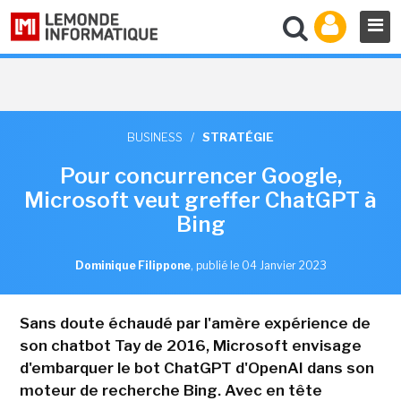
BUSINESS
/
STRATÉGIE
Pour concurrencer Google,
Microsoft veut greffer ChatGPT à
Bing
Dominique Filippone
,
publié le 04 Janvier 2023
Sans doute échaudé par l'amère expérience de
son chatbot Tay de 2016, Microsoft envisage
d'embarquer le bot ChatGPT d'OpenAI dans son
moteur de recherche Bing. Avec en tête