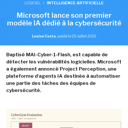
LOGICIEL
/
INTELLIGENCE ARTIFICIELLE
Microsoft lance son premier
modèle IA dédié à la cybersécurité
Louise Costa
,
publié le 29 Juillet 2026
Baptisé MAI-Cyber-1-Flash, est capable de
détecter les vulnérabilités logicielles. Microsoft
a également annoncé Project Perception, une
plateforme d'agents IA destinée à automatiser
une partie des tâches des équipes de
cybersécurité.