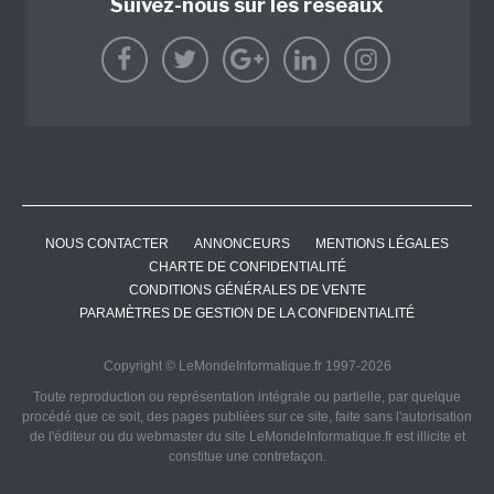
Suivez-nous sur les réseaux
NOUS CONTACTER
ANNONCEURS
MENTIONS LÉGALES
CHARTE DE CONFIDENTIALITÉ
CONDITIONS GÉNÉRALES DE VENTE
PARAMÈTRES DE GESTION DE LA CONFIDENTIALITÉ
Copyright © LeMondeInformatique.fr 1997-2026
Toute reproduction ou représentation intégrale ou partielle, par quelque
procédé que ce soit, des pages publiées sur ce site, faite sans l'autorisation
de l'éditeur ou du webmaster du site LeMondeInformatique.fr est illicite et
constitue une contrefaçon.