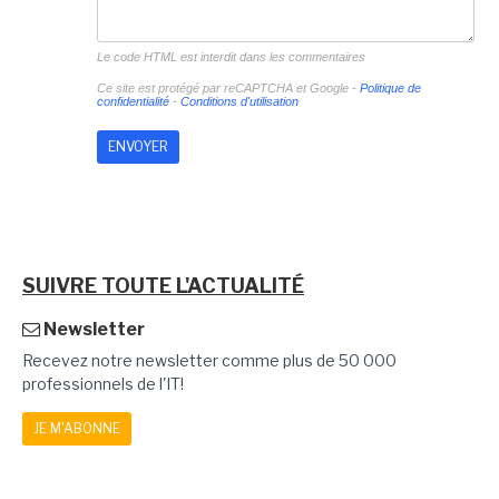
Le code HTML est interdit dans les commentaires
Ce site est protégé par reCAPTCHA et Google -
Politique de
confidentialité
-
Conditions d'utilisation
SUIVRE TOUTE L'ACTUALITÉ
Newsletter
Recevez notre newsletter comme plus de 50 000
professionnels de l'IT!
JE M'ABONNE