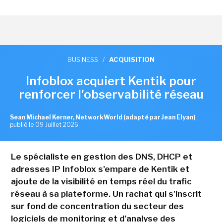
BUSINESS
/
ACQUISITION
Infoblox acquiert Kentik pour
renforcer l'observabilité réseau
Sean Michael Kerner, NetworkWorld (adapté par Jean Elyan)
,
publié le 09 Juillet 2026
Le spécialiste en gestion des DNS, DHCP et
adresses IP Infoblox s'empare de Kentik et
ajoute de la visibilité en temps réel du trafic
réseau à sa plateforme. Un rachat qui s'inscrit
sur fond de concentration du secteur des
logiciels de monitoring et d'analyse des