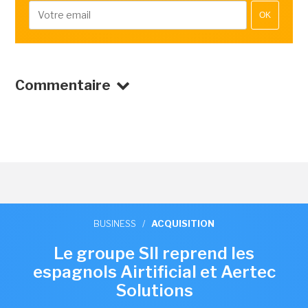
OK
Commentaire
BUSINESS
/
ACQUISITION
Le groupe SII reprend les
espagnols Airtificial et Aertec
Solutions