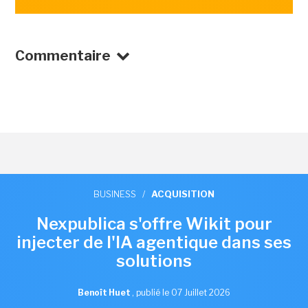
Commentaire
BUSINESS
/
ACQUISITION
Nexpublica s'offre Wikit pour
injecter de l'IA agentique dans ses
solutions
Benoît Huet
,
publié le 07 Juillet 2026