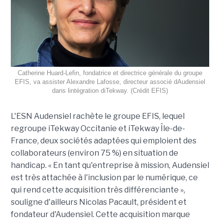
Catherine Huard-Lefin, fondatrice et directrice générale du groupe
EFIS, va assister Alexandre Lafosse, directeur associé dAudensiel
dans lintégration diTekway. (Crédit EFIS)
L'ESN Audensiel rachète le groupe EFIS, lequel
regroupe iTekway Occitanie et iTekway Île-de-
France, deux sociétés adaptées qui emploient des
collaborateurs (environ 75 %) en situation de
handicap. « En tant qu'entreprise à mission, Audensiel
est très attachée à l'inclusion par le numérique, ce
qui rend cette acquisition très différenciante »,
souligne d'ailleurs Nicolas Pacault, président et
fondateur d'Audensiel. Cette acquisition marque