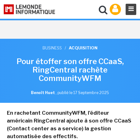
BUSINESS
/
ACQUISITION
Pour étoffer son offre CCaaS,
RingCentral rachète
CommunityWFM
Benoît Huet
,
publié le 17 Septembre 2025
En rachetant CommunityWFM, l'éditeur
américain RingCentral ajoute à son offre CCaaS
(Contact center as a service) la gestion
automatisée des effectifs.