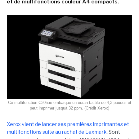
et de multifonctions couleur A4 compacts.
Ce multifonction C305ae embarque un écran tactile de 4,3 pouces et
peut imprimer jusquà 32 ppm. (Crédit Xerox)
Xerox vient de lancer ses premières imprimantes et
multifonctions suite au rachat de Lexmark
. Sont