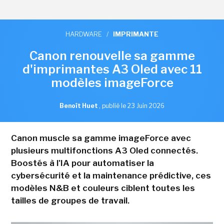
HARDWARE
/
IMPRIMANTE
Canon renouvelle sa gamme
d'imprimantes A3 Oled avec 11
modèles imageForce
Benoît Huet
,
publié le 23 Juin 2026
Canon muscle sa gamme imageForce avec
plusieurs multifonctions A3 Oled connectés.
Boostés à l'IA pour automatiser la
cybersécurité et la maintenance prédictive, ces
modèles N&B et couleurs ciblent toutes les
tailles de groupes de travail.