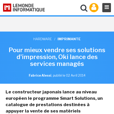
HARDWARE
/
IMPRIMANTE
Pour mieux vendre ses solutions
d'impression, Oki lance des
services managés
Fabrice Alessi
,
publié le 02 Avril 2014
Le constructeur japonais lance au niveau
européen le programme Smart Solutions, un
catalogue de prestations destinées à
appuyer la vente de ses matériels