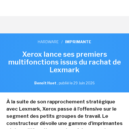
HARDWARE
/
IMPRIMANTE
Xerox lance ses premiers
multifonctions issus du rachat de
Lexmark
Benoît Huet
,
publié le 29 Juin 2026
À la suite de son rapprochement stratégique
avec Lexmark, Xerox passe à l'offensive sur le
segment des petits groupes de travail. Le
constructeur dévoile une gamme d'imprimantes