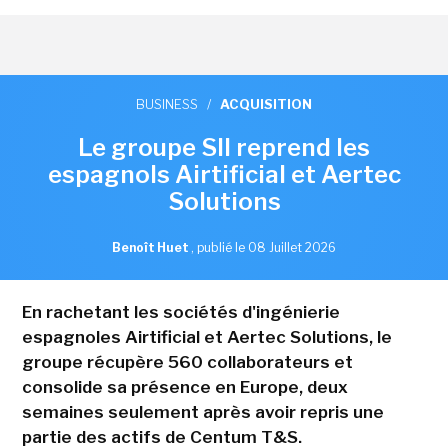
BUSINESS
/
ACQUISITION
Le groupe SII reprend les
espagnols Airtificial et Aertec
Solutions
Benoît Huet
,
publié le 08 Juillet 2026
En rachetant les sociétés d'ingénierie
espagnoles Airtificial et Aertec Solutions, le
groupe récupère 560 collaborateurs et
consolide sa présence en Europe, deux
semaines seulement après avoir repris une
partie des actifs de Centum T&S.