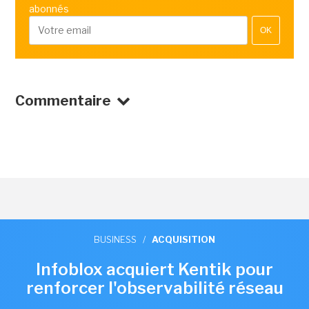
abonnés
OK
Commentaire
BUSINESS
/
ACQUISITION
Infoblox acquiert Kentik pour
renforcer l'observabilité réseau