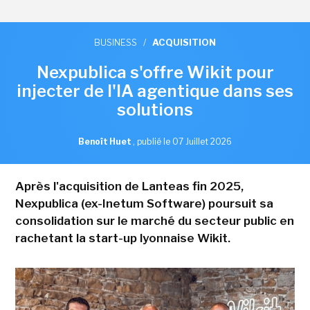
BUSINESS
/
ACQUISITION
Nexpublica s'offre Wikit pour
injecter de l'IA agentique dans ses
solutions
Benoît Huet
,
publié le 07 Juillet 2026
Après l'acquisition de Lanteas fin 2025,
Nexpublica (ex-Inetum Software) poursuit sa
consolidation sur le marché du secteur public en
rachetant la start-up lyonnaise Wikit.