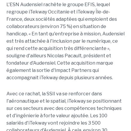
L'ESN Audensiel rachète le groupe EFIS, lequel
regroupe iTekway Occitanie et iTekway Île-de-
France, deux sociétés adaptées qui emploient des
collaborateurs (environ 75 %) en situation de
handicap. « En tant qu'entreprise à mission, Audensiel
est très attachée à l'inclusion par le numérique, ce
qui rend cette acquisition très différenciante »,
souligne d'ailleurs Nicolas Pacault, président et
fondateur d'Audensiel. Cette acquisition marque
également la sortie d'Impact Partners qui
accompagnait iTekway depuis plusieurs années.
Avec ce rachat, la SSII va se renforcer dans
l'aéronautique et le spatial, iTekway se positionnant
sur ces secteurs avec des compétences techniques
et d'ingénierie à forte valeur ajoutée. Les 100
salariés d'iTekway vont rejoindre les 3 500
collaborateurs d'Audensiel. À cela, environ 30