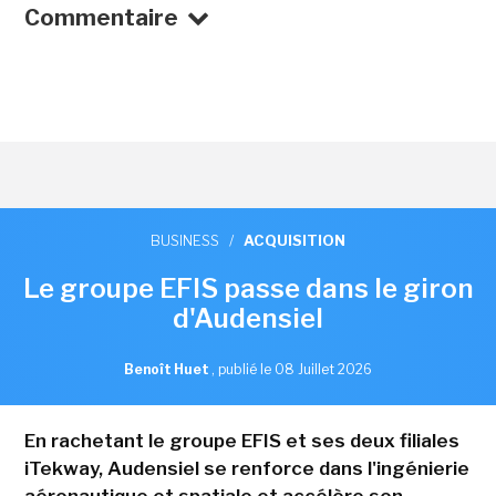
Commentaire
BUSINESS
/
ACQUISITION
Le groupe EFIS passe dans le giron
d'Audensiel
Benoît Huet
,
publié le 08 Juillet 2026
En rachetant le groupe EFIS et ses deux filiales
iTekway, Audensiel se renforce dans l'ingénierie