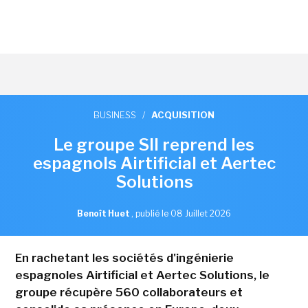
BUSINESS
/
ACQUISITION
Le groupe SII reprend les
espagnols Airtificial et Aertec
Solutions
Benoît Huet
,
publié le 08 Juillet 2026
En rachetant les sociétés d'ingénierie
espagnoles Airtificial et Aertec Solutions, le
groupe récupère 560 collaborateurs et