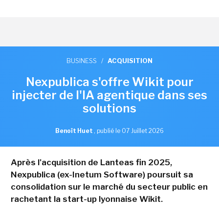
BUSINESS
/
ACQUISITION
Nexpublica s'offre Wikit pour
injecter de l'IA agentique dans ses
solutions
Benoît Huet
,
publié le 07 Juillet 2026
Après l'acquisition de Lanteas fin 2025,
Nexpublica (ex-Inetum Software) poursuit sa
consolidation sur le marché du secteur public en
rachetant la start-up lyonnaise Wikit.