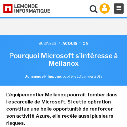
BUSINESS
/
ACQUISITION
Pourquoi Microsoft s'intéresse à
Mellanox
Dominique Filippone
,
publié le 10 Janvier 2019
L'équipementier Mellanox pourrait tomber dans
l'escarcelle de Microsoft. Si cette opération
constitue une belle opportunité de renforcer
son activité Azure, elle recèle aussi plusieurs
risques.