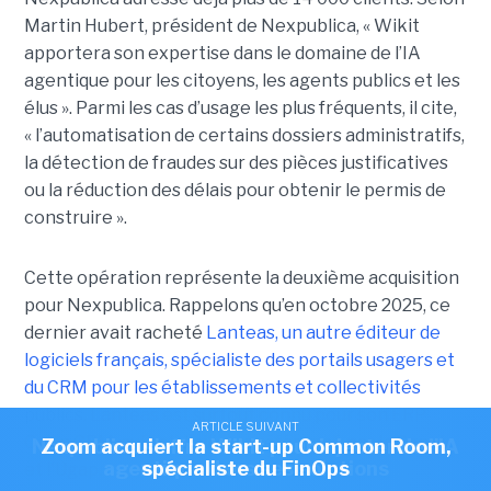
Martin Hubert, président de Nexpublica, « Wikit
apportera son expertise dans le domaine de l’IA
agentique pour les citoyens, les agents publics et les
élus ». Parmi les cas d’usage les plus fréquents, il cite,
« l’automatisation de certains dossiers administratifs,
la détection de fraudes sur des pièces justificatives
ou la réduction des délais pour obtenir le permis de
construire ».
Cette opération représente la deuxième acquisition
pour Nexpublica. Rappelons qu’en octobre 2025, ce
dernier avait racheté
Lanteas, un autre éditeur de
logiciels français, spécialiste des portails usagers et
du CRM pour les établissements et collectivités
publics
. Lanteas est surtout connu pour son ERP
ARTICLE SUIVANT
ARTICLE SUIVANT
Open CRM, qui est d'ailleurs référencé par la Canut
Nexpublica s'offre Wikit pour injecter de l'IA
Zoom acquiert la start-up Common Room,
agentique dans ses solutions
spécialiste du FinOps
et l'Ugap.