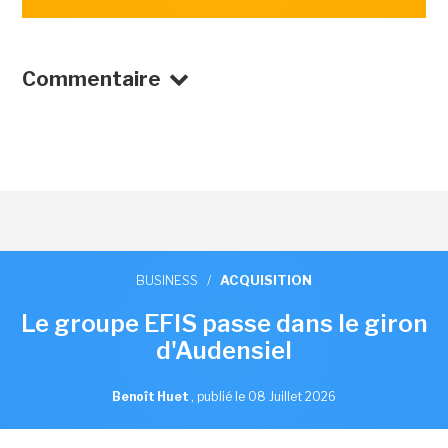
Commentaire
BUSINESS
/
ACQUISITION
Le groupe EFIS passe dans le giron
d'Audensiel
Benoît Huet
,
publié le 08 Juillet 2026